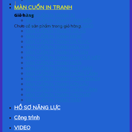
MÀN CUỐN IN TRANH
Giỏ hàng
MÀN CUỐN IN TRANH 3D
MÀN CUỐN IN TRANH CẢNH BIỂN
MÀN CUỐN IN TRANH CÔNG GIÁO
Chưa có sản phẩm trong giỏ hàng.
MÀN CUỐN IN TRANH CỬA SỔ
MÀN CUỐN IN TRANH EM BÉ
MÀN CUỐN IN TRANH GIA NGỌC
MÀN CUỐN IN TRANH HOA QUẢ
MÀN CUỐN IN TRANH HOA SEN
MÀN CUỐN IN TRANH LÀNG QUÊ VIỆT
MÀN CUỐN IN TRANH NGỰA
MÀN CUỐN IN TRANH PHẬT GIÁO
MÀN CUỐN IN TRANH PHONG CẢNH
MÀN CUỐN IN TRANH PHÒNG KHÁCH
MÀN CUỐN IN TRANH SƠN DẦU
MÀN CUỐN IN TRANH THẮNG CẢNH
MÀN CUỐN IN TRANH THƯ PHÁP
MÀN CUỐN IN TRANH TRẦN
HỒ SƠ NĂNG LỰC
Công trình
VIDEO