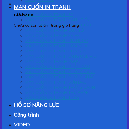
MÀN CUỐN IN TRANH
Giỏ hàng
MÀN CUỐN IN TRANH 3D
MÀN CUỐN IN TRANH CẢNH BIỂN
MÀN CUỐN IN TRANH CÔNG GIÁO
Chưa có sản phẩm trong giỏ hàng.
MÀN CUỐN IN TRANH CỬA SỔ
MÀN CUỐN IN TRANH EM BÉ
MÀN CUỐN IN TRANH GIA NGỌC
MÀN CUỐN IN TRANH HOA QUẢ
MÀN CUỐN IN TRANH HOA SEN
MÀN CUỐN IN TRANH LÀNG QUÊ VIỆT
MÀN CUỐN IN TRANH NGỰA
MÀN CUỐN IN TRANH PHẬT GIÁO
MÀN CUỐN IN TRANH PHONG CẢNH
MÀN CUỐN IN TRANH PHÒNG KHÁCH
MÀN CUỐN IN TRANH SƠN DẦU
MÀN CUỐN IN TRANH THẮNG CẢNH
MÀN CUỐN IN TRANH THƯ PHÁP
MÀN CUỐN IN TRANH TRẦN
HỒ SƠ NĂNG LỰC
Công trình
VIDEO