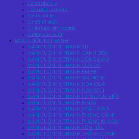
Cơ sở pháp lý
Tầm nhìn sứ mệnh
Giá trị cốt lõi
Sơ đồ tổ chức
Chiến lược kinh doanh
Xưởng sản xuất
MÀN CUỐN IN TRANH
MÀN CUỐN IN TRANH 3D
MÀN CUỐN IN TRANH CẢNH BIỂN
MÀN CUỐN IN TRANH CÔNG GIÁO
MÀN CUỐN IN TRANH CỬA SỔ
MÀN CUỐN IN TRANH EM BÉ
MÀN CUỐN IN TRANH GIA NGỌC
MÀN CUỐN IN TRANH HOA QUẢ
MÀN CUỐN IN TRANH HOA SEN
MÀN CUỐN IN TRANH LÀNG QUÊ VIỆT
MÀN CUỐN IN TRANH NGỰA
MÀN CUỐN IN TRANH PHẬT GIÁO
MÀN CUỐN IN TRANH PHONG CẢNH
MÀN CUỐN IN TRANH PHÒNG KHÁCH
MÀN CUỐN IN TRANH SƠN DẦU
MÀN CUỐN IN TRANH THẮNG CẢNH