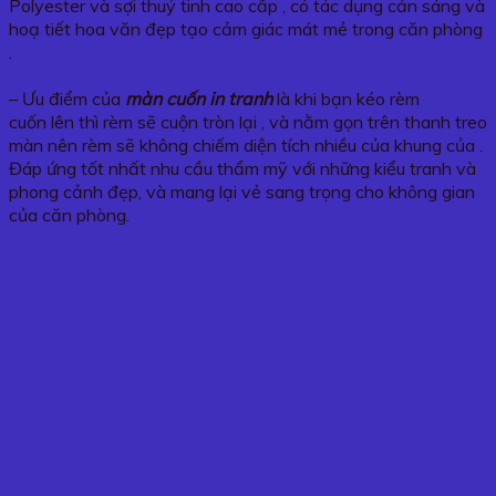
Polyester và sợi thuỷ tinh cao cấp , có tác dụng cản sáng và
hoạ tiết hoa văn đẹp tạo cảm giác mát mẻ trong căn phòng
.
– Ưu điểm của
màn cuốn in tranh
là khi bạn kéo rèm
cuốn lên thì rèm sẽ cuộn tròn lại , và nằm gọn trên thanh treo
màn nên rèm sẽ không chiếm diện tích nhiều của khung của .
Đáp ứng tốt nhất nhu cầu thẩm mỹ với những kiểu tranh và
phong cảnh đẹp, và mang lại vẻ sang trọng cho không gian
của căn phòng.