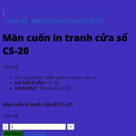
Trang chủ
/
MÀN CUỐN IN TRANH CỬA SỔ
Màn cuốn in tranh cửa sổ
CS-20
Liên hệ
Tên sản phẩm : Màn cuốn in tranh cửa sổ
MÃ SẢN PHẨM
: CS-20
DANH MỤC
: TRANH CỬA SỔ
Màn cuốn in tranh cửa sổ CS-20
Liên hệ
Màn
cuốn
Mua ngay
Đặt hàng