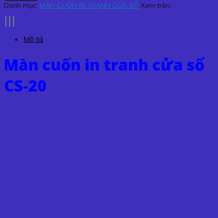
in
Danh mục:
MÀN CUỐN IN TRANH CỬA SỔ
Xem trên:
tranh
cửa
sổ
Mô tả
CS-
20
Màn cuốn in tranh cửa sổ
số
lượng
CS-20