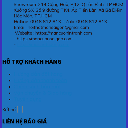
Showroom: 214 Cộng Hoà, P.12, Q.Tân Bình, TP.HCM
Xưởng SX: Số 9 đường TK4, Ấp Tiền Lân, Xã Bà Điểm,
Hóc Môn, TP.HCM
Hotline: 0948 812 813 - Zalo: 0948 812 813
Email : noithatmansaigon@gmail.com
Website : https://mancuonintranh.com
- https://mancuonsaigon.com
-
https://maichetudong.com
HỖ TRỢ KHÁCH HÀNG
Hướng dẫn đặt hàng
Hướng dẫn thanh toán
Chính sách bảo mật
Vận chuyển & Giao hàng
Tuyển dụng
Kết nối
LIÊN HỆ BÁO GIÁ