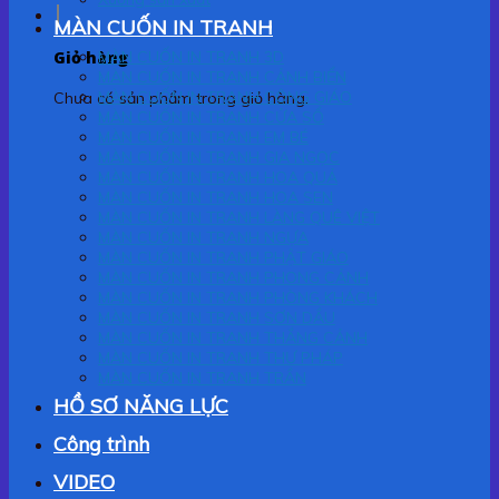
MÀN CUỐN IN TRANH
Giỏ hàng
MÀN CUỐN IN TRANH 3D
MÀN CUỐN IN TRANH CẢNH BIỂN
MÀN CUỐN IN TRANH CÔNG GIÁO
Chưa có sản phẩm trong giỏ hàng.
MÀN CUỐN IN TRANH CỬA SỔ
MÀN CUỐN IN TRANH EM BÉ
MÀN CUỐN IN TRANH GIA NGỌC
MÀN CUỐN IN TRANH HOA QUẢ
MÀN CUỐN IN TRANH HOA SEN
MÀN CUỐN IN TRANH LÀNG QUÊ VIỆT
MÀN CUỐN IN TRANH NGỰA
MÀN CUỐN IN TRANH PHẬT GIÁO
MÀN CUỐN IN TRANH PHONG CẢNH
MÀN CUỐN IN TRANH PHÒNG KHÁCH
MÀN CUỐN IN TRANH SƠN DẦU
MÀN CUỐN IN TRANH THẮNG CẢNH
MÀN CUỐN IN TRANH THƯ PHÁP
MÀN CUỐN IN TRANH TRẦN
HỒ SƠ NĂNG LỰC
Công trình
VIDEO