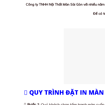
Công ty TNHH Nội Thất Màn Sài Gòn với nhiều năm s
Để có t
QUY TRÌNH ĐẶT IN MÀN
Bước 1:
Quý khách chọn tấm tranh màn cuốn h