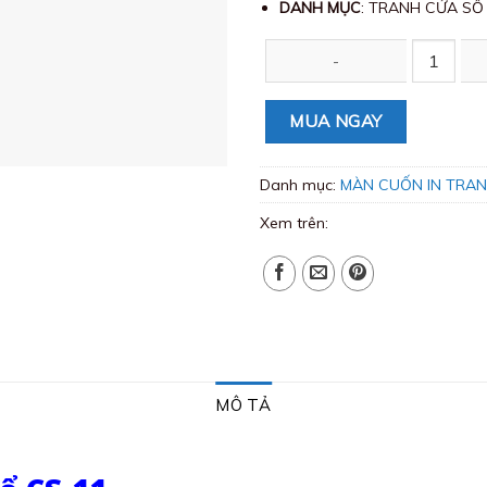
DANH MỤC
: TRANH CỬA SỔ
Màn cuốn in tranh cửa sổ CS-11
MUA NGAY
Danh mục:
MÀN CUỐN IN TRA
Xem trên:
MÔ TẢ