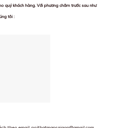
 cho quý khách hàng. Với phương châm trước sau như
ng tôi :
hách theo email: noithatmansaigon@gmail.com