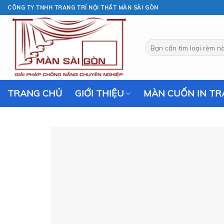
Skip
CÔNG TY TNHH TRANG TRÍ NỘI THẤT MÀN SÀI GÒN
to
content
Tìm
kiếm:
TRANG CHỦ
GIỚI THIỆU
MÀN CUỐN IN T