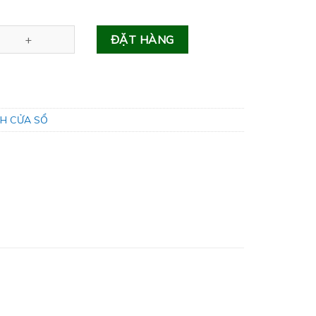
 số lượng
ĐẶT HÀNG
NH CỬA SỔ