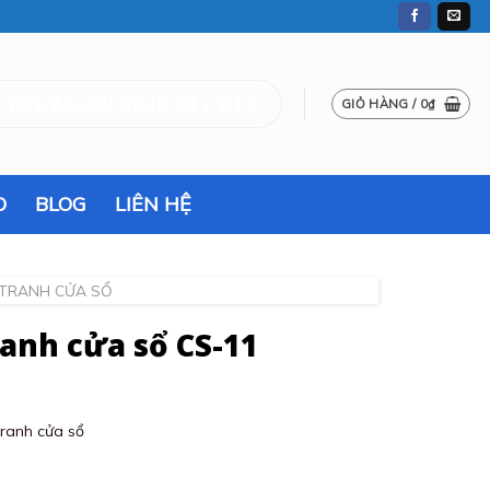
 (ĐT/ZALO): 0948 812 813
GIỎ HÀNG /
0
₫
O
BLOG
LIÊN HỆ
 TRANH CỬA SỔ
anh cửa sổ CS-11
tranh cửa sổ