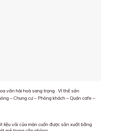
oa văn hài hoà sang trọng . Vì thế sản
hòng – Chung cư – Phòng khách – Quán cafe –
ất liệu vải của màn cuốn được sản xuất bằng
mát mẻ trong căn phòng .