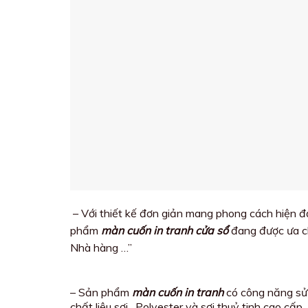
– Với thiết kế đơn giản mang phong cách hiện đạ
phẩm
màn cuốn in tranh cửa sổ
đang được ưa ch
Nhà hàng …”
– Sản phẩm
màn cuốn in tranh
có công năng sử 
chất liệu sợi . Polyester và sợi thuỷ tinh cao c