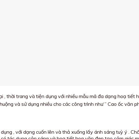
i , thời trang và tiện dụng với nhiều mẫu mã đa dạng hoạ tiết h
uộng và sử dụng nhiều cho các công trình như ” Cao ốc văn p
dụng , với dạng cuốn lên và thả xuống lấy ánh sáng tuỳ ý . Ch
ấp , có tác dụng cản sáng và hoạ tiết hoa văn đẹp tạo cảm giác 