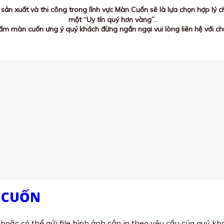
ản xuất và thi công trong lĩnh vực Màn Cuốn sẽ là lựa chọn hợp lý
một “Uy tín quý hơn vàng”.
ấm màn cuốn ưng ý quý khách đừng ngần ngại vui lòng liên hệ với chú
 CUỐN
oặc có thể gửi file hình ảnh cần in theo yêu cầu của quý k