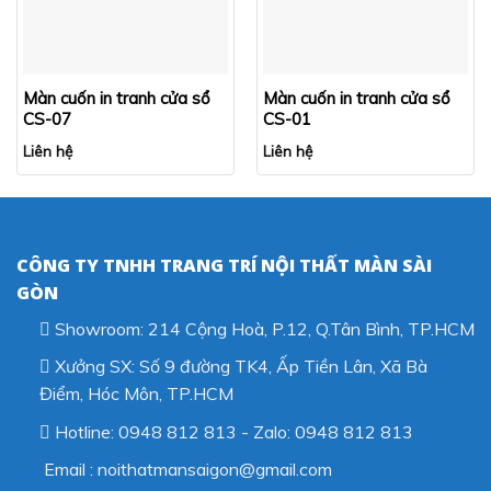
Màn cuốn in tranh cửa sổ
Màn cuốn in tranh cửa sổ
CS-07
CS-01
Liên hệ
Liên hệ
CÔNG TY TNHH TRANG TRÍ NỘI THẤT MÀN SÀI
GÒN
Showroom: 214 Cộng Hoà, P.12, Q.Tân Bình, TP.HCM
Xưởng SX: Số 9 đường TK4, Ấp Tiền Lân, Xã Bà
Điểm, Hóc Môn, TP.HCM
Hotline: 0948 812 813 - Zalo: 0948 812 813
Email : noithatmansaigon@gmail.com