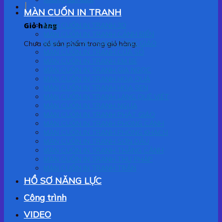
MÀN CUỐN IN TRANH
Giỏ hàng
MÀN CUỐN IN TRANH 3D
MÀN CUỐN IN TRANH CẢNH BIỂN
MÀN CUỐN IN TRANH CÔNG GIÁO
Chưa có sản phẩm trong giỏ hàng.
MÀN CUỐN IN TRANH CỬA SỔ
MÀN CUỐN IN TRANH EM BÉ
MÀN CUỐN IN TRANH GIA NGỌC
MÀN CUỐN IN TRANH HOA QUẢ
MÀN CUỐN IN TRANH HOA SEN
MÀN CUỐN IN TRANH LÀNG QUÊ VIỆT
MÀN CUỐN IN TRANH NGỰA
MÀN CUỐN IN TRANH PHẬT GIÁO
MÀN CUỐN IN TRANH PHONG CẢNH
MÀN CUỐN IN TRANH PHÒNG KHÁCH
MÀN CUỐN IN TRANH SƠN DẦU
MÀN CUỐN IN TRANH THẮNG CẢNH
MÀN CUỐN IN TRANH THƯ PHÁP
MÀN CUỐN IN TRANH TRẦN
HỒ SƠ NĂNG LỰC
Công trình
VIDEO