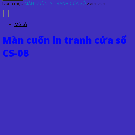
in
Danh mục:
MÀN CUỐN IN TRANH CỬA SỔ
Xem trên:
tranh
cửa
sổ
Mô tả
CS-
08
Màn cuốn in tranh cửa sổ
số
lượng
CS-08