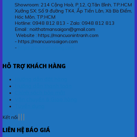
Showroom: 214 Cộng Hoà, P.12, Q.Tân Bình, TP.HCM
Xưởng SX: Số 9 đường TK4, Ấp Tiền Lân, Xã Bà Điểm,
Hóc Môn, TP.HCM
Hotline: 0948 812 813 - Zalo: 0948 812 813
Email : noithatmansaigon@gmail.com
Website : https://mancuonintranh.com
- https://mancuonsaigon.com
-
https://maichetudong.com
HỖ TRỢ KHÁCH HÀNG
Hướng dẫn đặt hàng
Hướng dẫn thanh toán
Chính sách bảo mật
Vận chuyển & Giao hàng
Tuyển dụng
Kết nối
LIÊN HỆ BÁO GIÁ