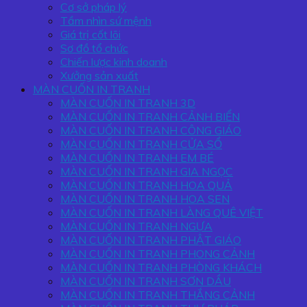
Cơ sở pháp lý
Tầm nhìn sứ mệnh
Giá trị cốt lõi
Sơ đồ tổ chức
Chiến lược kinh doanh
Xưởng sản xuất
MÀN CUỐN IN TRANH
MÀN CUỐN IN TRANH 3D
MÀN CUỐN IN TRANH CẢNH BIỂN
MÀN CUỐN IN TRANH CÔNG GIÁO
MÀN CUỐN IN TRANH CỬA SỔ
MÀN CUỐN IN TRANH EM BÉ
MÀN CUỐN IN TRANH GIA NGỌC
MÀN CUỐN IN TRANH HOA QUẢ
MÀN CUỐN IN TRANH HOA SEN
MÀN CUỐN IN TRANH LÀNG QUÊ VIỆT
MÀN CUỐN IN TRANH NGỰA
MÀN CUỐN IN TRANH PHẬT GIÁO
MÀN CUỐN IN TRANH PHONG CẢNH
MÀN CUỐN IN TRANH PHÒNG KHÁCH
MÀN CUỐN IN TRANH SƠN DẦU
MÀN CUỐN IN TRANH THẮNG CẢNH