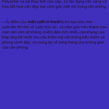
Polyester và sợi thuỷ tinh cao cấp , có tác dụng cản sáng và
hoạ tiết hoa văn đẹp tạo cảm giác mát mẻ trong căn phòng
.
– Ưu điểm của
màn cuốn in tranh
là khi bạn kéo rèm
cuốn lên thì rèm sẽ cuộn tròn lại , và nằm gọn trên thanh treo
màn nên rèm sẽ không chiếm diện tích nhiều của khung của .
Đáp ứng tốt nhất nhu cầu thẩm mỹ với những kiểu tranh và
phong cảnh đẹp, và mang lại vẻ sang trọng cho không gian
của căn phòng.