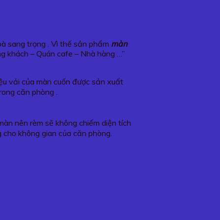
hoà sang trọng . Vì thế sản phẩm
màn
ng khách – Quán cafe – Nhà hàng …”
liệu vải của màn cuốn được sản xuất
trong căn phòng .
o màn nên rèm sẽ không chiếm diện tích
g cho không gian của căn phòng.