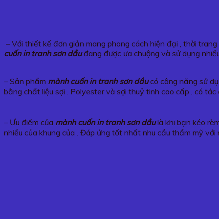
– Với thiết kế đơn giản mang phong cách hiện đại , thời tran
cuốn in tranh sơn dầu
đang được ưa chuộng và sử dụng nhiều
– Sản phẩm
mành cuốn in tranh sơn dầu
có công năng sử dụn
bằng chất liệu sợi . Polyester và sợi thuỷ tinh cao cấp , có 
– Ưu điểm của
mành cuốn in tranh sơn dầu
là khi bạn kéo rèm
nhiều của khung của . Đáp ứng tốt nhất nhu cầu thẩm mỹ với 