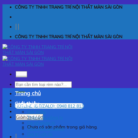
Skip
CÔNG TY TNHH TRANG TRÍ NỘI THẤT MÀN SÀI GÒN
to
content
CÔNG TY TNHH TRANG TRÍ NỘI THẤT MÀN SÀI GÒN
Menu
Tìm
kiếm:
Trang chủ
Giới thiệu
HOTLINE (ĐT/ZALO): 0948 812 813
Giới thiệu
Giỏ hàng /
0
₫
Thông tin công ty
Cơ sở pháp lý
Chưa có sản phẩm trong giỏ hàng.
Tầm nhìn sứ mệnh
Giá trị cốt lõi