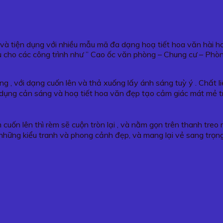
g và tiện dụng với nhiều mẫu mã đa dạng hoạ tiết hoa văn hài 
 cho các công trình như ” Cao ốc văn phòng – Chung cư – Phò
g , với dạng cuốn lên và thả xuống lấy ánh sáng tuỳ ý . Chất 
tác dụng cản sáng và hoạ tiết hoa văn đẹp tạo cảm giác mát mẻ 
 cuốn lên thì rèm sẽ cuộn tròn lại , và nằm gọn trên thanh tre
những kiểu tranh và phong cảnh đẹp, và mang lại vẻ sang trọn