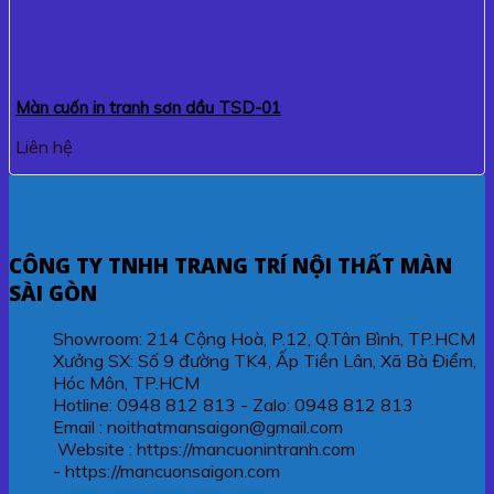
Màn cuốn in tranh sơn dầu TSD-01
Liên hệ
CÔNG TY TNHH TRANG TRÍ NỘI THẤT MÀN
SÀI GÒN
Showroom: 214 Cộng Hoà, P.12, Q.Tân Bình, TP.HCM
Xưởng SX: Số 9 đường TK4, Ấp Tiền Lân, Xã Bà Điểm,
Hóc Môn, TP.HCM
Hotline: 0948 812 813 - Zalo: 0948 812 813
Email : noithatmansaigon@gmail.com
Website : https://mancuonintranh.com
- https://mancuonsaigon.com
-
https://maichetudong.com