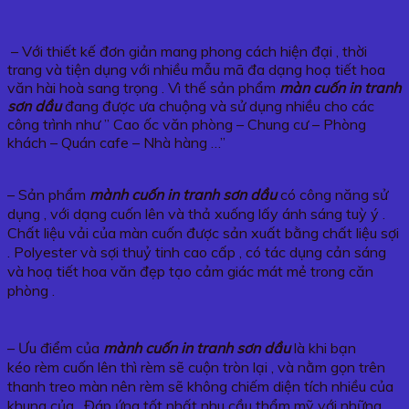
– Với thiết kế đơn giản mang phong cách hiện đại , thời
trang và tiện dụng với nhiều mẫu mã đa dạng hoạ tiết hoa
văn hài hoà sang trọng . Vì thế sản phẩm
màn cuốn in tranh
sơn dầu
đang được ưa chuộng và sử dụng nhiều cho các
công trình như ” Cao ốc văn phòng – Chung cư – Phòng
khách – Quán cafe – Nhà hàng …”
– Sản phẩm
mành cuốn in tranh sơn dầu
có công năng sử
dụng , với dạng cuốn lên và thả xuống lấy ánh sáng tuỳ ý .
Chất liệu vải của màn cuốn được sản xuất bằng chất liệu sợi
. Polyester và sợi thuỷ tinh cao cấp , có tác dụng cản sáng
và hoạ tiết hoa văn đẹp tạo cảm giác mát mẻ trong căn
phòng .
– Ưu điểm của
mành cuốn in tranh sơn dầu
là khi bạn
kéo rèm cuốn lên thì rèm sẽ cuộn tròn lại , và nằm gọn trên
thanh treo màn nên rèm sẽ không chiếm diện tích nhiều của
khung của . Đáp ứng tốt nhất nhu cầu thẩm mỹ với những