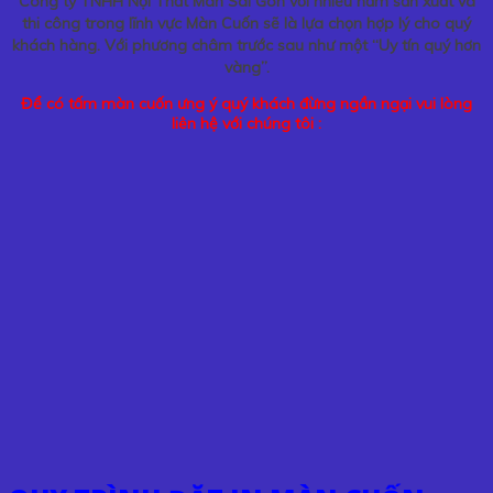
Công ty TNHH Nội Thất Màn Sài Gòn với nhiều năm sản xuất và
thi công trong lĩnh vực Màn Cuốn sẽ là lựa chọn hợp lý cho quý
khách hàng. Với phương châm trước sau như một “Uy tín quý hơn
vàng”.
Để có tấm màn cuốn ưng ý quý khách đừng ngần ngại vui lòng
liên hệ với chúng tôi :