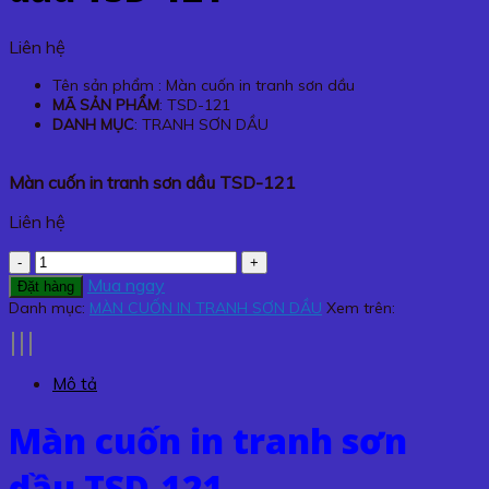
Liên hệ
Tên sản phẩm : Màn cuốn in tranh sơn dầu
MÃ SẢN PHẨM
: TSD-121
DANH MỤC
: TRANH SƠN DẦU
Màn cuốn in tranh sơn dầu TSD-121
Liên hệ
Màn
cuốn
Mua ngay
Đặt hàng
in
Danh mục:
MÀN CUỐN IN TRANH SƠN DẦU
Xem trên:
tranh
sơn
dầu
Mô tả
TSD-
121
Màn cuốn in tranh sơn
số
lượng
dầu TSD-121