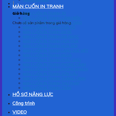
MÀN CUỐN IN TRANH
Giỏ hàng
MÀN CUỐN IN TRANH 3D
MÀN CUỐN IN TRANH CẢNH BIỂN
MÀN CUỐN IN TRANH CÔNG GIÁO
Chưa có sản phẩm trong giỏ hàng.
MÀN CUỐN IN TRANH CỬA SỔ
MÀN CUỐN IN TRANH EM BÉ
MÀN CUỐN IN TRANH GIA NGỌC
MÀN CUỐN IN TRANH HOA QUẢ
MÀN CUỐN IN TRANH HOA SEN
MÀN CUỐN IN TRANH LÀNG QUÊ VIỆT
MÀN CUỐN IN TRANH NGỰA
MÀN CUỐN IN TRANH PHẬT GIÁO
MÀN CUỐN IN TRANH PHONG CẢNH
MÀN CUỐN IN TRANH PHÒNG KHÁCH
MÀN CUỐN IN TRANH SƠN DẦU
MÀN CUỐN IN TRANH THẮNG CẢNH
MÀN CUỐN IN TRANH THƯ PHÁP
MÀN CUỐN IN TRANH TRẦN
HỒ SƠ NĂNG LỰC
Công trình
VIDEO