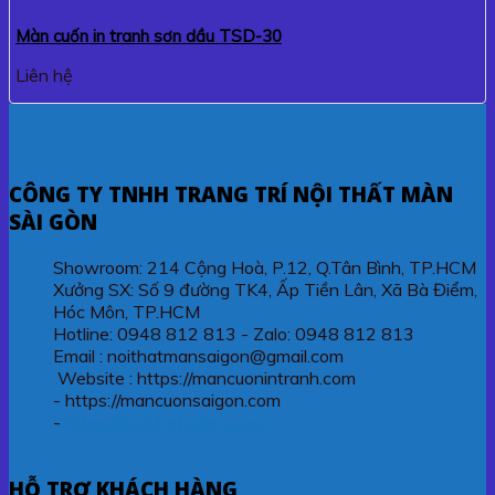
Màn cuốn in tranh sơn dầu TSD-30
Liên hệ
CÔNG TY TNHH TRANG TRÍ NỘI THẤT MÀN
SÀI GÒN
Showroom: 214 Cộng Hoà, P.12, Q.Tân Bình, TP.HCM
Xưởng SX: Số 9 đường TK4, Ấp Tiền Lân, Xã Bà Điểm,
Hóc Môn, TP.HCM
Hotline: 0948 812 813 - Zalo: 0948 812 813
Email : noithatmansaigon@gmail.com
Website : https://mancuonintranh.com
- https://mancuonsaigon.com
-
https://maichetudong.com
HỖ TRỢ KHÁCH HÀNG