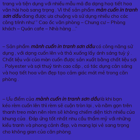
trang và tiện dụng với nhiều mẫu mã đa dạng hoạ tiết hoa
văn hài hoà sang trọng . Vì thế sản phẩm
màn cuốn in tranh
sơn dầu
đang được ưa chuộng và sử dụng nhiều cho các
công trình như ” Cao ốc văn phòng – Chung cư – Phòng
khách – Quán cafe – Nhà hàng …”
– Sản phẩm
mành cuốn in tranh sơn dầu
có công năng sử
dụng , với dạng cuốn lên và thả xuống lấy ánh sáng tuỳ ý .
Chất liệu vải của màn cuốn được sản xuất bằng chất liệu sợi
. Polyester và sợi thuỷ tinh cao cấp , có tác dụng cản sáng
và hoạ tiết hoa văn đẹp tạo cảm giác mát mẻ trong căn
phòng .
– Ưu điểm của
mành cuốn in tranh sơn dầu
là khi bạn
kéo rèm cuốn lên thì rèm sẽ cuộn tròn lại , và nằm gọn trên
thanh treo màn nên rèm sẽ không chiếm diện tích nhiều của
khung của . Đáp ứng tốt nhất nhu cầu thẩm mỹ với những
kiểu tranh và phong cảnh đẹp, và mang lại vẻ sang trọng
cho không gian của căn phòng.