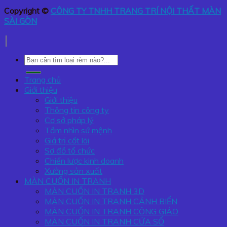
Copyright ©
CÔNG TY TNHH TRANG TRÍ NỘI THẤT MÀN
SÀI GÒN
Tìm
kiếm:
Trang chủ
Giới thiệu
Giới thiệu
Thông tin công ty
Cơ sở pháp lý
Tầm nhìn sứ mệnh
Giá trị cốt lõi
Sơ đồ tổ chức
Chiến lược kinh doanh
Xưởng sản xuất
MÀN CUỐN IN TRANH
MÀN CUỐN IN TRANH 3D
MÀN CUỐN IN TRANH CẢNH BIỂN
MÀN CUỐN IN TRANH CÔNG GIÁO
MÀN CUỐN IN TRANH CỬA SỔ