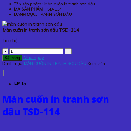
Tên sản phẩm : Màn cuốn in tranh sơn dầu
MÃ SẢN PHẨM
: TSD-114
DANH MỤC
: TRANH SƠN DẦU
Màn cuốn in tranh sơn dầu TSD-114
Liên hệ
Màn
cuốn
Mua ngay
Đặt hàng
in
Danh mục:
MÀN CUỐN IN TRANH SƠN DẦU
Xem trên:
tranh
sơn
dầu
Mô tả
TSD-
114
Màn cuốn in tranh sơn
số
lượng
dầu TSD-114