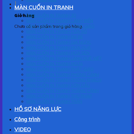
MÀN CUỐN IN TRANH
Giỏ hàng
MÀN CUỐN IN TRANH 3D
MÀN CUỐN IN TRANH CẢNH BIỂN
MÀN CUỐN IN TRANH CÔNG GIÁO
Chưa có sản phẩm trong giỏ hàng.
MÀN CUỐN IN TRANH CỬA SỔ
MÀN CUỐN IN TRANH EM BÉ
MÀN CUỐN IN TRANH GIA NGỌC
MÀN CUỐN IN TRANH HOA QUẢ
MÀN CUỐN IN TRANH HOA SEN
MÀN CUỐN IN TRANH LÀNG QUÊ VIỆT
MÀN CUỐN IN TRANH NGỰA
MÀN CUỐN IN TRANH PHẬT GIÁO
MÀN CUỐN IN TRANH PHONG CẢNH
MÀN CUỐN IN TRANH PHÒNG KHÁCH
MÀN CUỐN IN TRANH SƠN DẦU
MÀN CUỐN IN TRANH THẮNG CẢNH
MÀN CUỐN IN TRANH THƯ PHÁP
MÀN CUỐN IN TRANH TRẦN
HỒ SƠ NĂNG LỰC
Công trình
VIDEO