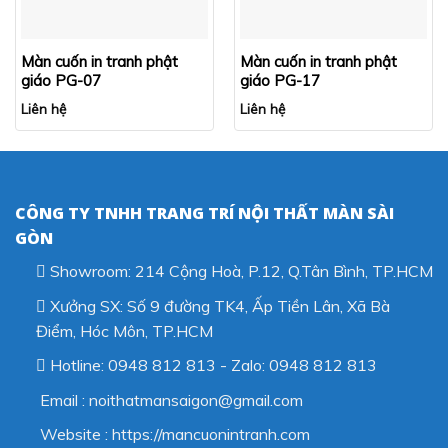
Màn cuốn in tranh phật
Màn cuốn in tranh phật
giáo PG-07
giáo PG-17
Liên hệ
Liên hệ
CÔNG TY TNHH TRANG TRÍ NỘI THẤT MÀN SÀI
GÒN
Showroom: 214 Cộng Hoà, P.12, Q.Tân Bình, TP.HCM
Xưởng SX: Số 9 đường TK4, Ấp Tiền Lân, Xã Bà
Điểm, Hóc Môn, TP.HCM
Hotline: 0948 812 813 - Zalo: 0948 812 813
Email : noithatmansaigon@gmail.com
Website : https://mancuonintranh.com