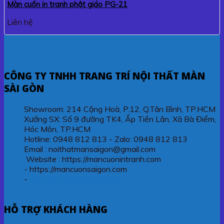
Màn cuốn in tranh phật giáo PG-21
Liên hệ
CÔNG TY TNHH TRANG TRÍ NỘI THẤT MÀN
SÀI GÒN
Showroom: 214 Cộng Hoà, P.12, Q.Tân Bình, TP.HCM
Xưởng SX: Số 9 đường TK4, Ấp Tiền Lân, Xã Bà Điểm,
Hóc Môn, TP.HCM
Hotline: 0948 812 813 - Zalo: 0948 812 813
Email : noithatmansaigon@gmail.com
Website : https://mancuonintranh.com
- https://mancuonsaigon.com
-
https://maichetudong.com
HỖ TRỢ KHÁCH HÀNG