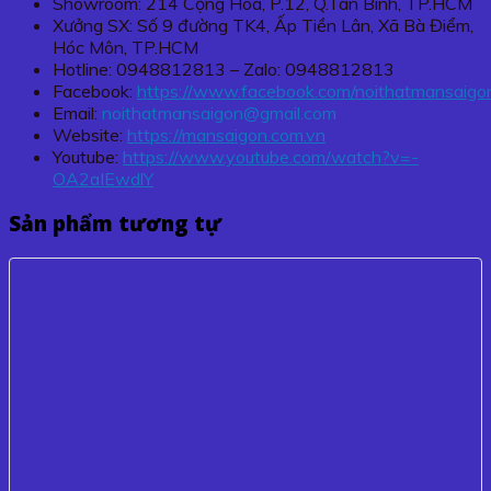
Showroom: 214 Cộng Hoà, P.12, Q.Tân Bình, TP.HCM
Xưởng SX: Số 9 đường TK4, Ấp Tiền Lân, Xã Bà Điểm,
Hóc Môn, TP.HCM
Hotline: 0948812813 – Zalo: 0948812813
Facebook:
https://www.facebook.com/noithatmansaigo
Email:
noithatmansaigon@gmail.com
Website:
https://mansaigon.com.vn
Youtube:
https://www.youtube.com/watch?v=-
OA2aIEwdlY
Sản phẩm tương tự