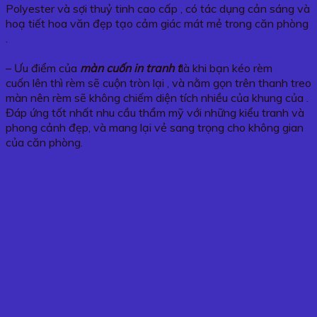
Polyester và sợi thuỷ tinh cao cấp , có tác dụng cản sáng và
hoạ tiết hoa văn đẹp tạo cảm giác mát mẻ trong căn phòng
.
– Ưu điểm của
màn cuốn in tranh t
là khi bạn kéo rèm
cuốn lên thì rèm sẽ cuộn tròn lại , và nằm gọn trên thanh treo
màn nên rèm sẽ không chiếm diện tích nhiều của khung của .
Đáp ứng tốt nhất nhu cầu thẩm mỹ với những kiểu tranh và
phong cảnh đẹp, và mang lại vẻ sang trọng cho không gian
của căn phòng.