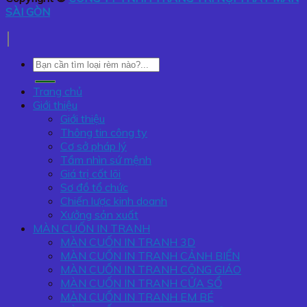
SÀI GÒN
Tìm
kiếm:
Trang chủ
Giới thiệu
Giới thiệu
Thông tin công ty
Cơ sở pháp lý
Tầm nhìn sứ mệnh
Giá trị cốt lõi
Sơ đồ tổ chức
Chiến lược kinh doanh
Xưởng sản xuất
MÀN CUỐN IN TRANH
MÀN CUỐN IN TRANH 3D
MÀN CUỐN IN TRANH CẢNH BIỂN
MÀN CUỐN IN TRANH CÔNG GIÁO
MÀN CUỐN IN TRANH CỬA SỔ
MÀN CUỐN IN TRANH EM BÉ