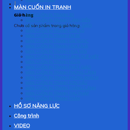
MÀN CUỐN IN TRANH
Giỏ hàng
MÀN CUỐN IN TRANH 3D
MÀN CUỐN IN TRANH CẢNH BIỂN
MÀN CUỐN IN TRANH CÔNG GIÁO
Chưa có sản phẩm trong giỏ hàng.
MÀN CUỐN IN TRANH CỬA SỔ
MÀN CUỐN IN TRANH EM BÉ
MÀN CUỐN IN TRANH GIA NGỌC
MÀN CUỐN IN TRANH HOA QUẢ
MÀN CUỐN IN TRANH HOA SEN
MÀN CUỐN IN TRANH LÀNG QUÊ VIỆT
MÀN CUỐN IN TRANH NGỰA
MÀN CUỐN IN TRANH PHẬT GIÁO
MÀN CUỐN IN TRANH PHONG CẢNH
MÀN CUỐN IN TRANH PHÒNG KHÁCH
MÀN CUỐN IN TRANH SƠN DẦU
MÀN CUỐN IN TRANH THẮNG CẢNH
MÀN CUỐN IN TRANH THƯ PHÁP
MÀN CUỐN IN TRANH TRẦN
HỒ SƠ NĂNG LỰC
Công trình
VIDEO