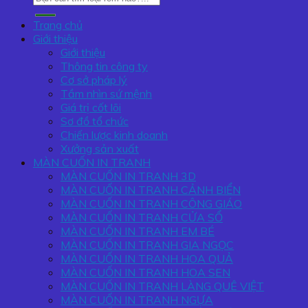
kiếm:
Trang chủ
Giới thiệu
Giới thiệu
Thông tin công ty
Cơ sở pháp lý
Tầm nhìn sứ mệnh
Giá trị cốt lõi
Sơ đồ tổ chức
Chiến lược kinh doanh
Xưởng sản xuất
MÀN CUỐN IN TRANH
MÀN CUỐN IN TRANH 3D
MÀN CUỐN IN TRANH CẢNH BIỂN
MÀN CUỐN IN TRANH CÔNG GIÁO
MÀN CUỐN IN TRANH CỬA SỔ
MÀN CUỐN IN TRANH EM BÉ
MÀN CUỐN IN TRANH GIA NGỌC
MÀN CUỐN IN TRANH HOA QUẢ
MÀN CUỐN IN TRANH HOA SEN
MÀN CUỐN IN TRANH LÀNG QUÊ VIỆT
MÀN CUỐN IN TRANH NGỰA