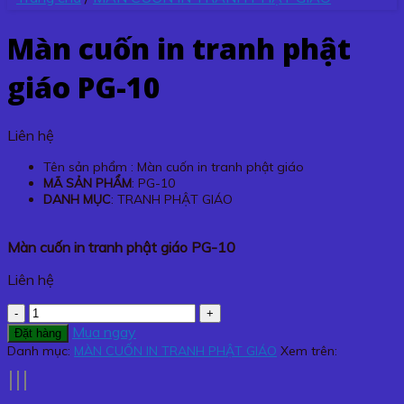
Màn cuốn in tranh phật
giáo PG-10
Liên hệ
Tên sản phẩm : Màn cuốn in tranh phật giáo
MÃ SẢN PHẨM
: PG-10
DANH MỤC
: TRANH PHẬT GIÁO
Màn cuốn in tranh phật giáo PG-10
Liên hệ
Màn
cuốn
Mua ngay
Đặt hàng
in
Danh mục:
MÀN CUỐN IN TRANH PHẬT GIÁO
Xem trên:
tranh
phật
giáo