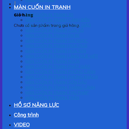
MÀN CUỐN IN TRANH
Giỏ hàng
MÀN CUỐN IN TRANH 3D
MÀN CUỐN IN TRANH CẢNH BIỂN
MÀN CUỐN IN TRANH CÔNG GIÁO
Chưa có sản phẩm trong giỏ hàng.
MÀN CUỐN IN TRANH CỬA SỔ
MÀN CUỐN IN TRANH EM BÉ
MÀN CUỐN IN TRANH GIA NGỌC
MÀN CUỐN IN TRANH HOA QUẢ
MÀN CUỐN IN TRANH HOA SEN
MÀN CUỐN IN TRANH LÀNG QUÊ VIỆT
MÀN CUỐN IN TRANH NGỰA
MÀN CUỐN IN TRANH PHẬT GIÁO
MÀN CUỐN IN TRANH PHONG CẢNH
MÀN CUỐN IN TRANH PHÒNG KHÁCH
MÀN CUỐN IN TRANH SƠN DẦU
MÀN CUỐN IN TRANH THẮNG CẢNH
MÀN CUỐN IN TRANH THƯ PHÁP
MÀN CUỐN IN TRANH TRẦN
HỒ SƠ NĂNG LỰC
Công trình
VIDEO