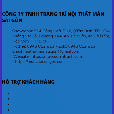
CÔNG TY TNHH TRANG TRÍ NỘI THẤT MÀN
SÀI GÒN
Showroom: 214 Cộng Hoà, P.12, Q.Tân Bình, TP.HCM
Xưởng SX: Số 9 đường TK4, Ấp Tiền Lân, Xã Bà Điểm,
Hóc Môn, TP.HCM
Hotline: 0948 812 813 - Zalo: 0948 812 813
Email : noithatmansaigon@gmail.com
Website : https://mancuonintranh.com
- https://mancuonsaigon.com
-
https://maichetudong.com
HỖ TRỢ KHÁCH HÀNG
Hướng dẫn đặt hàng
Hướng dẫn thanh toán
Chính sách bảo mật
Vận chuyển & Giao hàng