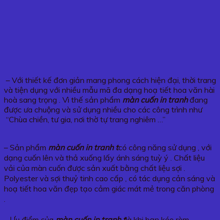
– Với thiết kế đơn giản mang phong cách hiện đại, thời trang
và tiện dụng với nhiều mẫu mã đa dạng hoạ tiết hoa văn hài
hoà sang trọng . Vì thế sản phẩm
màn cuốn in tranh
đang
được ưa chuộng và sử dụng nhiều cho các công trình như
“Chùa chiền, tư gia, nơi thờ tự trang nghiêm …”
– Sản phẩm
màn cuốn in tranh t
có công năng sử dụng , với
dạng cuốn lên và thả xuống lấy ánh sáng tuỳ ý . Chất liệu
vải của màn cuốn được sản xuất bằng chất liệu sợi .
Polyester và sợi thuỷ tinh cao cấp , có tác dụng cản sáng và
hoạ tiết hoa văn đẹp tạo cảm giác mát mẻ trong căn phòng
.
– Ưu điểm của
màn cuốn in tranh t
là khi bạn kéo rèm