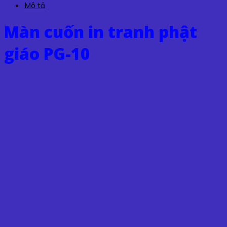
Mô tả
PG-
10
Màn cuốn in tranh phật
số
lượng
giáo PG-10