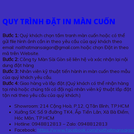
QUY TRÌNH ĐẶT IN MÀN CUỐN
Bước 1:
Quý khách chọn tấm tranh màn cuốn hoặc có thể
gửi file hình ảnh cần in theo yêu cầu của quý khách theo
email: noithatmansaigon@gmail.com hoặc chọn Đặt in theo
mã trên Website.
Bước 2:
Công ty Màn Sài Gòn sẽ liên hệ và xác nhận lại nội
dung đặt hàng
Bước 3:
Nhân viên kỹ thuật tiến hành in màn cuốn theo mẫu
của quý khách yêu cầu.
Bước 4:
Giao hàng và lắp đặt.(Quý khách có thể nhận hàng
tại nhà hoặc chúng tôi có đội ngũ nhân viên kỹ thuật lắp đặt
tận nơi theo yêu cầu của quý khách.)
Showroom: 214 Cộng Hoà, P.12, Q.Tân Bình, TP.HCM
Xưởng SX: Số 9 đường TK4, Ấp Tiền Lân, Xã Bà Điểm,
Hóc Môn, TP.HCM
Hotline: 0948812813 – Zalo: 0948812813
Facebook:
https://www.facebook.com/noithatmansaigo