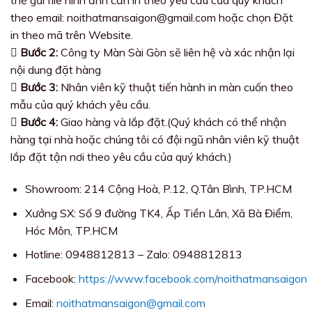
thể gửi file hình ảnh cần in theo yêu cầu của quý khách
theo email: noithatmansaigon@gmail.com hoặc chọn Đặt
in theo mã trên Website.
Bước 2:
Công ty Màn Sài Gòn sẽ liên hệ và xác nhận lại
nội dung đặt hàng
Bước 3:
Nhân viên kỹ thuật tiến hành in màn cuốn theo
mẫu của quý khách yêu cầu.
Bước 4:
Giao hàng và lắp đặt.(Quý khách có thể nhận
hàng tại nhà hoặc chúng tôi có đội ngũ nhân viên kỹ thuật
lắp đặt tận nơi theo yêu cầu của quý khách.)
Showroom: 214 Cộng Hoà, P.12, Q.Tân Bình, TP.HCM
Xưởng SX: Số 9 đường TK4, Ấp Tiền Lân, Xã Bà Điểm,
Hóc Môn, TP.HCM
Hotline: 0948812813 – Zalo: 0948812813
Facebook:
https://www.facebook.com/noithatmansaigon
Email:
noithatmansaigon@gmail.com