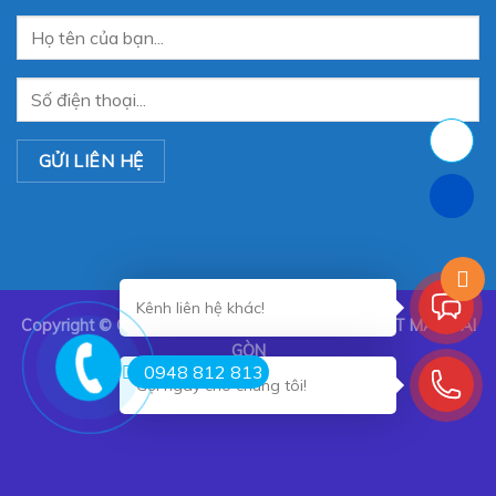
Kênh liên hệ khác!
Copyright ©
CÔNG TY TNHH TRANG TRÍ NỘI THẤT MÀN SÀI
GÒN
0948 812 813
Gọi ngay cho chúng tôi!