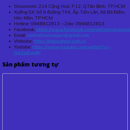
Showroom: 214 Cộng Hoà, P.12, Q.Tân Bình, TP.HCM
Xưởng SX: Số 9 đường TK4, Ấp Tiền Lân, Xã Bà Điểm,
Hóc Môn, TP.HCM
Hotline: 0948812813 – Zalo: 0948812813
Facebook:
https://www.facebook.com/noithatmansaigo
Email:
noithatmansaigon@gmail.com
Website:
https://mansaigon.com.vn
Youtube:
https://www.youtube.com/watch?v=-
OA2aIEwdlY
Sản phẩm tương tự