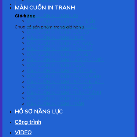
MÀN CUỐN IN TRANH
Giỏ hàng
MÀN CUỐN IN TRANH 3D
MÀN CUỐN IN TRANH CẢNH BIỂN
MÀN CUỐN IN TRANH CÔNG GIÁO
Chưa có sản phẩm trong giỏ hàng.
MÀN CUỐN IN TRANH CỬA SỔ
MÀN CUỐN IN TRANH EM BÉ
MÀN CUỐN IN TRANH GIA NGỌC
MÀN CUỐN IN TRANH HOA QUẢ
MÀN CUỐN IN TRANH HOA SEN
MÀN CUỐN IN TRANH LÀNG QUÊ VIỆT
MÀN CUỐN IN TRANH NGỰA
MÀN CUỐN IN TRANH PHẬT GIÁO
MÀN CUỐN IN TRANH PHONG CẢNH
MÀN CUỐN IN TRANH PHÒNG KHÁCH
MÀN CUỐN IN TRANH SƠN DẦU
MÀN CUỐN IN TRANH THẮNG CẢNH
MÀN CUỐN IN TRANH THƯ PHÁP
MÀN CUỐN IN TRANH TRẦN
HỒ SƠ NĂNG LỰC
Công trình
VIDEO