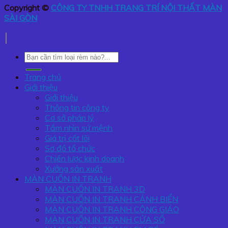
Copyright ©
CÔNG TY TNHH TRANG TRÍ NỘI THẤT MÀN
SÀI GÒN
Tìm
kiếm:
Trang chủ
Giới thiệu
Giới thiệu
Thông tin công ty
Cơ sở pháp lý
Tầm nhìn sứ mệnh
Giá trị cốt lõi
Sơ đồ tổ chức
Chiến lược kinh doanh
Xưởng sản xuất
MÀN CUỐN IN TRANH
MÀN CUỐN IN TRANH 3D
MÀN CUỐN IN TRANH CẢNH BIỂN
MÀN CUỐN IN TRANH CÔNG GIÁO
MÀN CUỐN IN TRANH CỬA SỔ