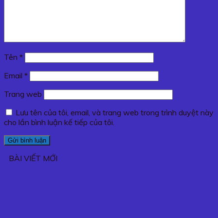
Tên
*
Email
*
Trang web
Lưu tên của tôi, email, và trang web trong trình duyệt này
cho lần bình luận kế tiếp của tôi.
BÀI VIẾT MỚI