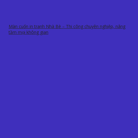
Màn cuốn in tranh Nhà Bè – Thi công chuyên nghiệp, nâng
tầm mọi không gian