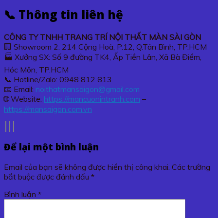
📞 Thông tin liên hệ
CÔNG TY TNHH TRANG TRÍ NỘI THẤT MÀN SÀI GÒN
🏢 Showroom 2: 214 Cộng Hoà, P.12, Q.Tân Bình, TP.HCM
🏭 Xưởng SX: Số 9 đường TK4, Ấp Tiền Lân, Xã Bà Điểm,
Hóc Môn, TP.HCM
📞 Hotline/Zalo: 0948 812 813
📧 Email:
noithatmansaigon@gmail.com
🌐 Website:
https://mancuonintranh.com
–
https://mansaigon.com.vn
Để lại một bình luận
Email của bạn sẽ không được hiển thị công khai.
Các trường
bắt buộc được đánh dấu
*
Bình luận
*