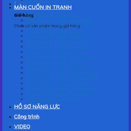
MÀN CUỐN IN TRANH
Giỏ hàng
MÀN CUỐN IN TRANH 3D
MÀN CUỐN IN TRANH CẢNH BIỂN
MÀN CUỐN IN TRANH CÔNG GIÁO
Chưa có sản phẩm trong giỏ hàng.
MÀN CUỐN IN TRANH CỬA SỔ
MÀN CUỐN IN TRANH EM BÉ
MÀN CUỐN IN TRANH GIA NGỌC
MÀN CUỐN IN TRANH HOA QUẢ
MÀN CUỐN IN TRANH HOA SEN
MÀN CUỐN IN TRANH LÀNG QUÊ VIỆT
MÀN CUỐN IN TRANH NGỰA
MÀN CUỐN IN TRANH PHẬT GIÁO
MÀN CUỐN IN TRANH PHONG CẢNH
MÀN CUỐN IN TRANH PHÒNG KHÁCH
MÀN CUỐN IN TRANH SƠN DẦU
MÀN CUỐN IN TRANH THẮNG CẢNH
MÀN CUỐN IN TRANH THƯ PHÁP
MÀN CUỐN IN TRANH TRẦN
HỒ SƠ NĂNG LỰC
Công trình
VIDEO