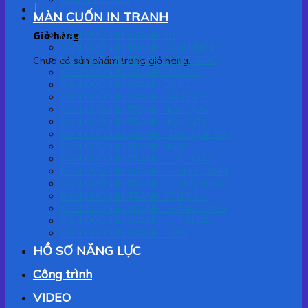
MÀN CUỐN IN TRANH
Giỏ hàng
MÀN CUỐN IN TRANH 3D
MÀN CUỐN IN TRANH CẢNH BIỂN
MÀN CUỐN IN TRANH CÔNG GIÁO
Chưa có sản phẩm trong giỏ hàng.
MÀN CUỐN IN TRANH CỬA SỔ
MÀN CUỐN IN TRANH EM BÉ
MÀN CUỐN IN TRANH GIA NGỌC
MÀN CUỐN IN TRANH HOA QUẢ
MÀN CUỐN IN TRANH HOA SEN
MÀN CUỐN IN TRANH LÀNG QUÊ VIỆT
MÀN CUỐN IN TRANH NGỰA
MÀN CUỐN IN TRANH PHẬT GIÁO
MÀN CUỐN IN TRANH PHONG CẢNH
MÀN CUỐN IN TRANH PHÒNG KHÁCH
MÀN CUỐN IN TRANH SƠN DẦU
MÀN CUỐN IN TRANH THẮNG CẢNH
MÀN CUỐN IN TRANH THƯ PHÁP
MÀN CUỐN IN TRANH TRẦN
HỒ SƠ NĂNG LỰC
Công trình
VIDEO