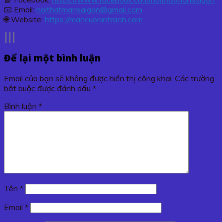
📧 Email:
noithatmansaigon@gmail.com
🌐 Website:
https://mancuonintranh.com
Để lại một bình luận
Email của bạn sẽ không được hiển thị công khai.
Các trường
bắt buộc được đánh dấu
*
Bình luận
*
Tên
*
Email
*