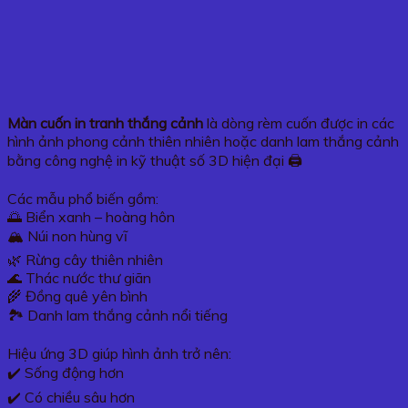
Màn cuốn in tranh thắng cảnh
là dòng rèm cuốn được in các
hình ảnh phong cảnh thiên nhiên hoặc danh lam thắng cảnh
bằng công nghệ in kỹ thuật số 3D hiện đại 🖨️
Các mẫu phổ biến gồm:
🌅 Biển xanh – hoàng hôn
🏔️ Núi non hùng vĩ
🌿 Rừng cây thiên nhiên
🌊 Thác nước thư giãn
🌾 Đồng quê yên bình
🏞️ Danh lam thắng cảnh nổi tiếng
Hiệu ứng 3D giúp hình ảnh trở nên:
✔️ Sống động hơn
✔️ Có chiều sâu hơn