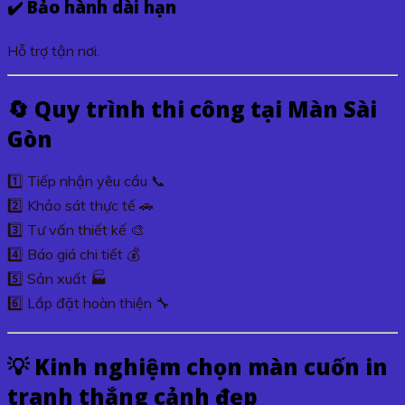
✔️ Bảo hành dài hạn
Hỗ trợ tận nơi.
🔄 Quy trình thi công tại Màn Sài
Gòn
1️⃣ Tiếp nhận yêu cầu 📞
2️⃣ Khảo sát thực tế 🚗
3️⃣ Tư vấn thiết kế 🎨
4️⃣ Báo giá chi tiết 💰
5️⃣ Sản xuất 🏭
6️⃣ Lắp đặt hoàn thiện 🔧
💡 Kinh nghiệm chọn màn cuốn in
tranh thắng cảnh đẹp