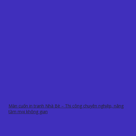
Màn cuốn in tranh Nhà Bè – Thi công chuyên nghiệp, nâng
tầm mọi không gian