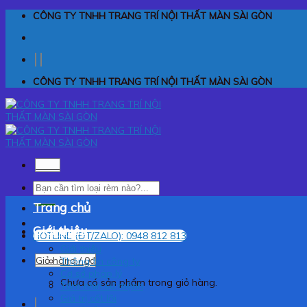
Skip
CÔNG TY TNHH TRANG TRÍ NỘI THẤT MÀN SÀI GÒN
to
content
CÔNG TY TNHH TRANG TRÍ NỘI THẤT MÀN SÀI GÒN
Menu
Tìm
kiếm:
Trang chủ
Giới thiệu
HOTLINE (ĐT/ZALO): 0948 812 813
Giới thiệu
Giỏ hàng /
0
₫
Thông tin công ty
Cơ sở pháp lý
Chưa có sản phẩm trong giỏ hàng.
Tầm nhìn sứ mệnh
Giá trị cốt lõi