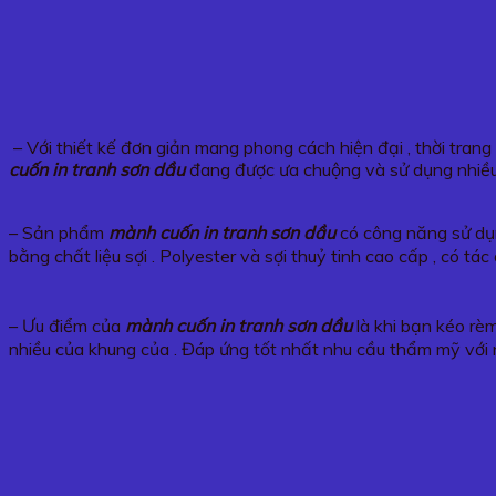
– Với thiết kế đơn giản mang phong cách hiện đại , thời tran
cuốn in tranh sơn dầu
đang được ưa chuộng và sử dụng nhiều
– Sản phẩm
mành cuốn in tranh sơn dầu
có công năng sử dụn
bằng chất liệu sợi . Polyester và sợi thuỷ tinh cao cấp , có 
– Ưu điểm của
mành cuốn in tranh sơn dầu
là khi bạn kéo rèm
nhiều của khung của . Đáp ứng tốt nhất nhu cầu thẩm mỹ với 