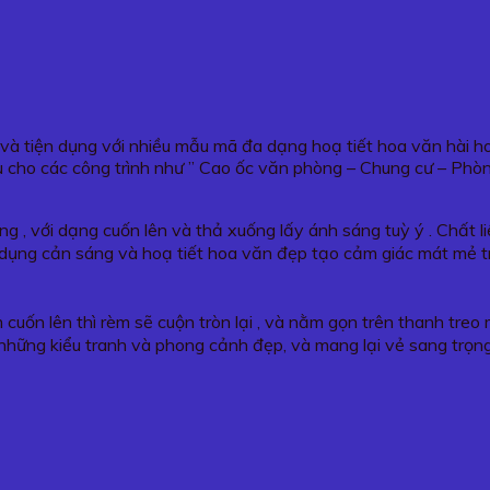
g và tiện dụng với nhiều mẫu mã đa dạng hoạ tiết hoa văn hài 
 cho các công trình như ” Cao ốc văn phòng – Chung cư – Phò
g , với dạng cuốn lên và thả xuống lấy ánh sáng tuỳ ý . Chất 
tác dụng cản sáng và hoạ tiết hoa văn đẹp tạo cảm giác mát mẻ 
 cuốn lên thì rèm sẽ cuộn tròn lại , và nằm gọn trên thanh tre
những kiểu tranh và phong cảnh đẹp, và mang lại vẻ sang trọn