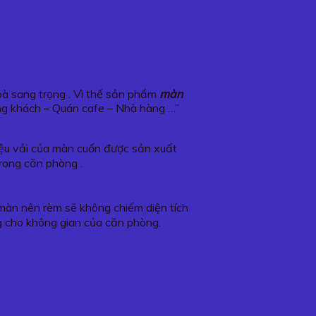
hoà sang trọng . Vì thế sản phẩm
màn
ng khách – Quán cafe – Nhà hàng …”
liệu vải của màn cuốn được sản xuất
trong căn phòng .
o màn nên rèm sẽ không chiếm diện tích
g cho không gian của căn phòng.