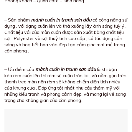
Phòng khách – Quán cafe – Nhà hàng …”
– Sản phẩm
mành cuốn in tranh sơn dầu
có công năng sử
dụng , với dạng cuốn lên và thả xuống lấy ánh sáng tuỳ ý .
Chất liệu vải của màn cuốn được sản xuất bằng chất liệu
sợi . Polyester và sợi thuỷ tinh cao cấp , có tác dụng cản
sáng và hoạ tiết hoa văn đẹp tạo cảm giác mát mẻ trong
căn phòng .
– Ưu điểm của
mành cuốn in tranh sơn dầu
là khi bạn
kéo rèm cuốn lên thì rèm sẽ cuộn tròn lại , và nằm gọn trên
thanh treo màn nên rèm sẽ không chiếm diện tích nhiều
của khung của . Đáp ứng tốt nhất nhu cầu thẩm mỹ với
những kiểu tranh và phong cảnh đẹp, và mang lại vẻ sang
trọng cho không gian của căn phòng.