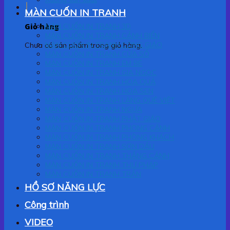
MÀN CUỐN IN TRANH
Giỏ hàng
MÀN CUỐN IN TRANH 3D
MÀN CUỐN IN TRANH CẢNH BIỂN
MÀN CUỐN IN TRANH CÔNG GIÁO
Chưa có sản phẩm trong giỏ hàng.
MÀN CUỐN IN TRANH CỬA SỔ
MÀN CUỐN IN TRANH EM BÉ
MÀN CUỐN IN TRANH GIA NGỌC
MÀN CUỐN IN TRANH HOA QUẢ
MÀN CUỐN IN TRANH HOA SEN
MÀN CUỐN IN TRANH LÀNG QUÊ VIỆT
MÀN CUỐN IN TRANH NGỰA
MÀN CUỐN IN TRANH PHẬT GIÁO
MÀN CUỐN IN TRANH PHONG CẢNH
MÀN CUỐN IN TRANH PHÒNG KHÁCH
MÀN CUỐN IN TRANH SƠN DẦU
MÀN CUỐN IN TRANH THẮNG CẢNH
MÀN CUỐN IN TRANH THƯ PHÁP
MÀN CUỐN IN TRANH TRẦN
HỒ SƠ NĂNG LỰC
Công trình
VIDEO