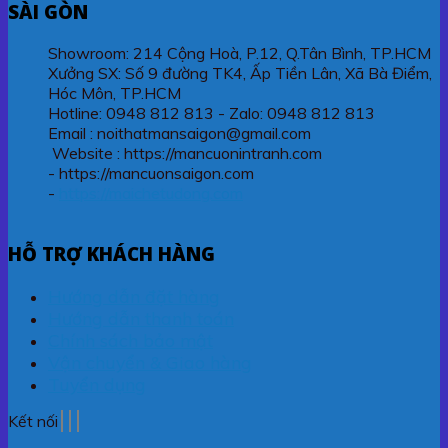
SÀI GÒN
Showroom: 214 Cộng Hoà, P.12, Q.Tân Bình, TP.HCM
Xưởng SX: Số 9 đường TK4, Ấp Tiền Lân, Xã Bà Điểm,
Hóc Môn, TP.HCM
Hotline: 0948 812 813 - Zalo: 0948 812 813
Email : noithatmansaigon@gmail.com
Website : https://mancuonintranh.com
- https://mancuonsaigon.com
-
https://maichetudong.com
HỖ TRỢ KHÁCH HÀNG
Hướng dẫn đặt hàng
Hướng dẫn thanh toán
Chính sách bảo mật
Vận chuyển & Giao hàng
Tuyển dụng
Kết nối