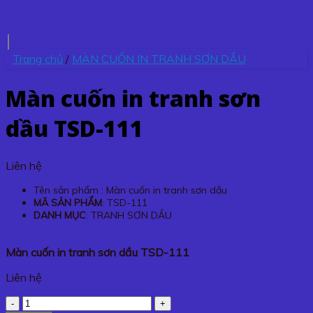
Trang chủ
/
MÀN CUỐN IN TRANH SƠN DẦU
Màn cuốn in tranh sơn
dầu TSD-111
Liên hệ
Tên sản phẩm : Màn cuốn in tranh sơn dầu
MÃ SẢN PHẨM
: TSD-111
DANH MỤC
: TRANH SƠN DẦU
Màn cuốn in tranh sơn dầu TSD-111
Liên hệ
Màn