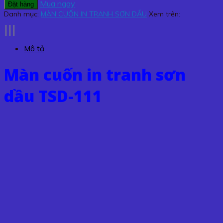
cuốn
Mua ngay
Đặt hàng
in
Danh mục:
MÀN CUỐN IN TRANH SƠN DẦU
Xem trên:
tranh
sơn
dầu
Mô tả
TSD-
111
Màn cuốn in tranh sơn
số
lượng
dầu TSD-111