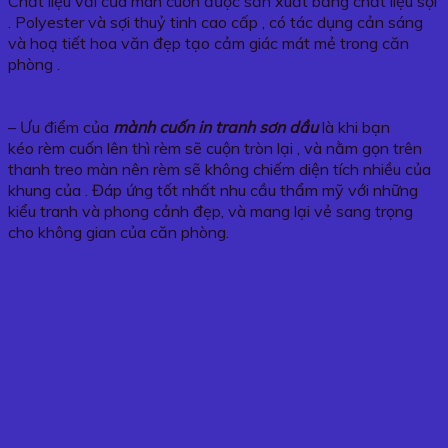
Chất liệu vải của màn cuốn được sản xuất bằng chất liệu sợi
. Polyester và sợi thuỷ tinh cao cấp , có tác dụng cản sáng
và hoạ tiết hoa văn đẹp tạo cảm giác mát mẻ trong căn
phòng .
– Ưu điểm của
mành cuốn in tranh sơn dầu
là khi bạn
kéo rèm cuốn lên thì rèm sẽ cuộn tròn lại , và nằm gọn trên
thanh treo màn nên rèm sẽ không chiếm diện tích nhiều của
khung của . Đáp ứng tốt nhất nhu cầu thẩm mỹ với những
kiểu tranh và phong cảnh đẹp, và mang lại vẻ sang trọng
cho không gian của căn phòng.