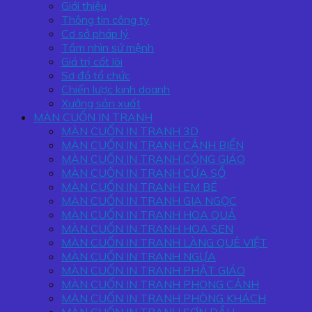
Giới thiệu
Thông tin công ty
Cơ sở pháp lý
Tầm nhìn sứ mệnh
Giá trị cốt lõi
Sơ đồ tổ chức
Chiến lược kinh doanh
Xưởng sản xuất
MÀN CUỐN IN TRANH
MÀN CUỐN IN TRANH 3D
MÀN CUỐN IN TRANH CẢNH BIỂN
MÀN CUỐN IN TRANH CÔNG GIÁO
MÀN CUỐN IN TRANH CỬA SỔ
MÀN CUỐN IN TRANH EM BÉ
MÀN CUỐN IN TRANH GIA NGỌC
MÀN CUỐN IN TRANH HOA QUẢ
MÀN CUỐN IN TRANH HOA SEN
MÀN CUỐN IN TRANH LÀNG QUÊ VIỆT
MÀN CUỐN IN TRANH NGỰA
MÀN CUỐN IN TRANH PHẬT GIÁO
MÀN CUỐN IN TRANH PHONG CẢNH
MÀN CUỐN IN TRANH PHÒNG KHÁCH