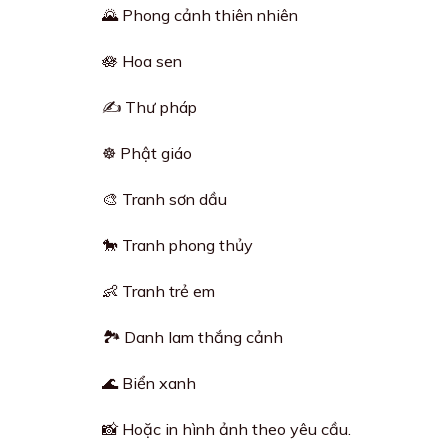
🌄 Phong cảnh thiên nhiên
🪷 Hoa sen
✍️ Thư pháp
☸️ Phật giáo
🎨 Tranh sơn dầu
🐎 Tranh phong thủy
👶 Tranh trẻ em
🏞️ Danh lam thắng cảnh
🌊 Biển xanh
📸 Hoặc in hình ảnh theo yêu cầu.