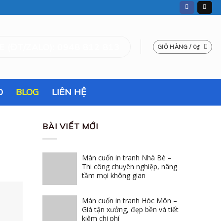
 (ĐT/ZALO): 0948 812 813
GIỎ HÀNG /
0
₫
O
BLOG
LIÊN HỆ
BÀI VIẾT MỚI
Màn cuốn in tranh Nhà Bè –
Thi công chuyên nghiệp, nâng
tầm mọi không gian
Màn cuốn in tranh Hóc Môn –
Giá tận xưởng, đẹp bền và tiết
kiệm chi phí