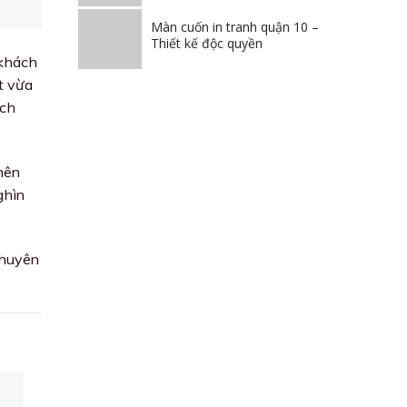
Màn cuốn in tranh quận 10 –
Thiết kế độc quyền
 khách
t vừa
ách
nên
ghìn
chuyên