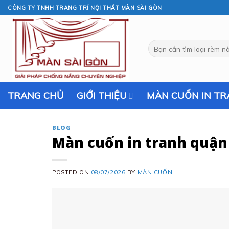
Skip
CÔNG TY TNHH TRANG TRÍ NỘI THẤT MÀN SÀI GÒN
to
content
Tìm
kiếm:
TRANG CHỦ
GIỚI THIỆU
MÀN CUỐN IN T
BLOG
Màn cuốn in tranh quận 
POSTED ON
08/07/2026
BY
MÀN CUỐN