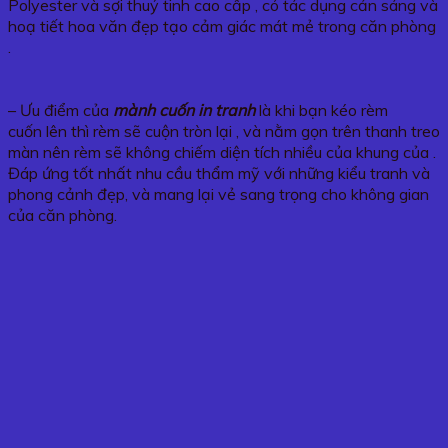
Polyester và sợi thuỷ tinh cao cấp , có tác dụng cản sáng và
hoạ tiết hoa văn đẹp tạo cảm giác mát mẻ trong căn phòng
.
– Ưu điểm của
mành cuốn in tranh
là khi bạn kéo rèm
cuốn lên thì rèm sẽ cuộn tròn lại , và nằm gọn trên thanh treo
màn nên rèm sẽ không chiếm diện tích nhiều của khung của .
Đáp ứng tốt nhất nhu cầu thẩm mỹ với những kiểu tranh và
phong cảnh đẹp, và mang lại vẻ sang trọng cho không gian
của căn phòng.