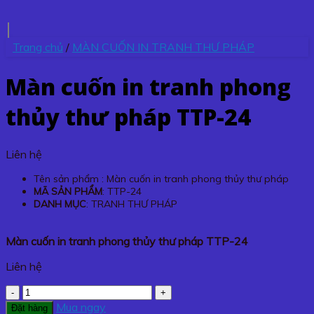
Trang chủ
/
MÀN CUỐN IN TRANH THƯ PHÁP
Màn cuốn in tranh phong
thủy thư pháp TTP-24
Liên hệ
Tên sản phẩm : Màn cuốn in tranh phong thủy thư pháp
MÃ SẢN PHẨM
: TTP-24
DANH MỤC
: TRANH THƯ PHÁP
Màn cuốn in tranh phong thủy thư pháp TTP-24
Liên hệ
Màn
cuốn
Mua ngay
Đặt hàng