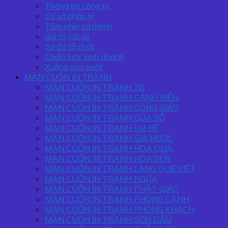
Thông tin công ty
Cơ sở pháp lý
Tầm nhìn sứ mệnh
Giá trị cốt lõi
Sơ đồ tổ chức
Chiến lược kinh doanh
Xưởng sản xuất
MÀN CUỐN IN TRANH
MÀN CUỐN IN TRANH 3D
MÀN CUỐN IN TRANH CẢNH BIỂN
MÀN CUỐN IN TRANH CÔNG GIÁO
MÀN CUỐN IN TRANH CỬA SỔ
MÀN CUỐN IN TRANH EM BÉ
MÀN CUỐN IN TRANH GIA NGỌC
MÀN CUỐN IN TRANH HOA QUẢ
MÀN CUỐN IN TRANH HOA SEN
MÀN CUỐN IN TRANH LÀNG QUÊ VIỆT
MÀN CUỐN IN TRANH NGỰA
MÀN CUỐN IN TRANH PHẬT GIÁO
MÀN CUỐN IN TRANH PHONG CẢNH
MÀN CUỐN IN TRANH PHÒNG KHÁCH
MÀN CUỐN IN TRANH SƠN DẦU