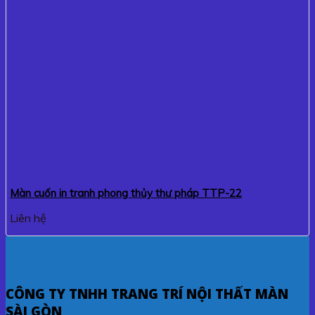
Màn cuốn in tranh phong thủy thư pháp TTP-22
Liên hệ
CÔNG TY TNHH TRANG TRÍ NỘI THẤT MÀN
SÀI GÒN