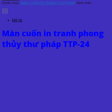
in
Danh mục:
MÀN CUỐN IN TRANH THƯ PHÁP
Xem trên:
tranh
phong
thủy
Mô tả
thư
pháp
Màn cuốn in tranh phong
TTP-
24
thủy thư pháp TTP-24
số
lượng