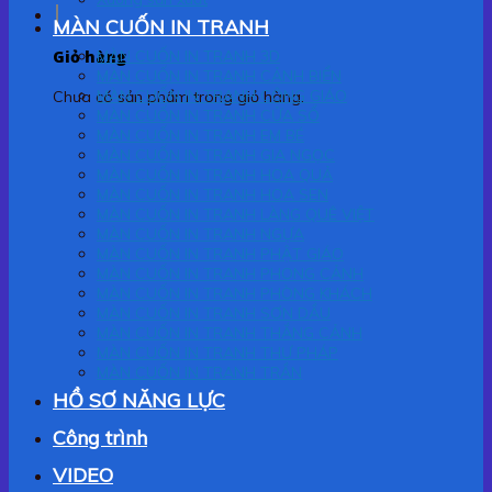
MÀN CUỐN IN TRANH
Giỏ hàng
MÀN CUỐN IN TRANH 3D
MÀN CUỐN IN TRANH CẢNH BIỂN
MÀN CUỐN IN TRANH CÔNG GIÁO
Chưa có sản phẩm trong giỏ hàng.
MÀN CUỐN IN TRANH CỬA SỔ
MÀN CUỐN IN TRANH EM BÉ
MÀN CUỐN IN TRANH GIA NGỌC
MÀN CUỐN IN TRANH HOA QUẢ
MÀN CUỐN IN TRANH HOA SEN
MÀN CUỐN IN TRANH LÀNG QUÊ VIỆT
MÀN CUỐN IN TRANH NGỰA
MÀN CUỐN IN TRANH PHẬT GIÁO
MÀN CUỐN IN TRANH PHONG CẢNH
MÀN CUỐN IN TRANH PHÒNG KHÁCH
MÀN CUỐN IN TRANH SƠN DẦU
MÀN CUỐN IN TRANH THẮNG CẢNH
MÀN CUỐN IN TRANH THƯ PHÁP
MÀN CUỐN IN TRANH TRẦN
HỒ SƠ NĂNG LỰC
Công trình
VIDEO