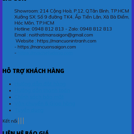
Showroom: 214 Cộng Hoà, P.12, Q.Tân Bình, TP.HCM
Xưởng SX: Số 9 đường TK4, Ấp Tiền Lân, Xã Bà Điểm,
Hóc Môn, TP.HCM
Hotline: 0948 812 813 - Zalo: 0948 812 813
Email : noithatmansaigon@gmail.com
Website : https://mancuonintranh.com
- https://mancuonsaigon.com
-
https://maichetudong.com
HỖ TRỢ KHÁCH HÀNG
Hướng dẫn đặt hàng
Hướng dẫn thanh toán
Chính sách bảo mật
Vận chuyển & Giao hàng
Tuyển dụng
Kết nối
LIÊN HỆ BÁO GIÁ