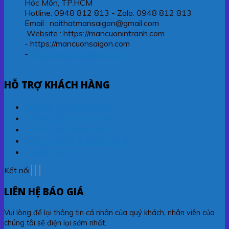
Hóc Môn, TP.HCM
Hotline: 0948 812 813 - Zalo: 0948 812 813
Email : noithatmansaigon@gmail.com
Website : https://mancuonintranh.com
- https://mancuonsaigon.com
-
https://maichetudong.com
HỖ TRỢ KHÁCH HÀNG
Hướng dẫn đặt hàng
Hướng dẫn thanh toán
Chính sách bảo mật
Vận chuyển & Giao hàng
Tuyển dụng
Kết nối
LIÊN HỆ BÁO GIÁ
Vui lòng để lại thông tin cá nhân của quý khách, nhân viên của
chúng tôi sẽ điện lại sớm nhất.