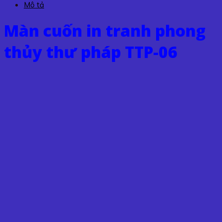
Mô tả
thư
pháp
Màn cuốn in tranh phong
TTP-
06
thủy thư pháp TTP-06
số
lượng