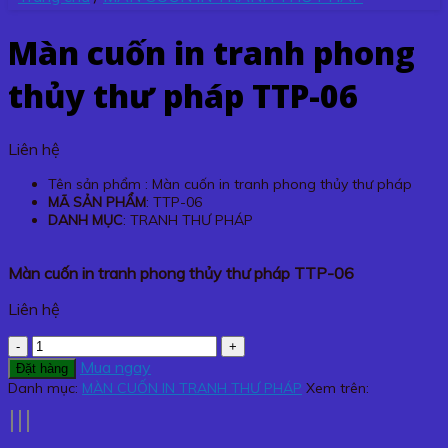
Màn cuốn in tranh phong
thủy thư pháp TTP-06
Liên hệ
Tên sản phẩm : Màn cuốn in tranh phong thủy thư pháp
MÃ SẢN PHẨM
: TTP-06
DANH MỤC
: TRANH THƯ PHÁP
Màn cuốn in tranh phong thủy thư pháp TTP-06
Liên hệ
Màn
cuốn
Mua ngay
Đặt hàng
in
Danh mục:
MÀN CUỐN IN TRANH THƯ PHÁP
Xem trên:
tranh
phong
thủy