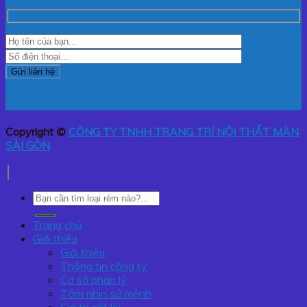
Copyright ©
CÔNG TY TNHH TRANG TRÍ NỘI THẤT MÀN
SÀI GÒN
Tìm
kiếm:
Trang chủ
Giới thiệu
Giới thiệu
Thông tin công ty
Cơ sở pháp lý
Tầm nhìn sứ mệnh