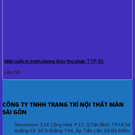
Màn cuốn in tranh phong thủy thư pháp TTP-01
Liên hệ
CÔNG TY TNHH TRANG TRÍ NỘI THẤT MÀN
SÀI GÒN
Showroom: 214 Cộng Hoà, P.12, Q.Tân Bình, TP.HCM
Xưởng SX: Số 9 đường TK4, Ấp Tiền Lân, Xã Bà Điểm,