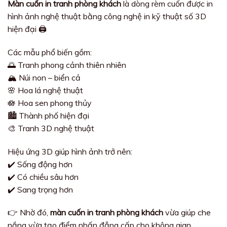
Màn cuốn in tranh phòng khách
là dòng rèm cuốn được in
hình ảnh nghệ thuật bằng công nghệ in kỹ thuật số 3D
hiện đại 🖨️
Các mẫu phổ biến gồm:
🌅 Tranh phong cảnh thiên nhiên
🏔️ Núi non – biển cả
🌸 Hoa lá nghệ thuật
🪷 Hoa sen phong thủy
🏙️ Thành phố hiện đại
🎨 Tranh 3D nghệ thuật
Hiệu ứng 3D giúp hình ảnh trở nên:
✔️ Sống động hơn
✔️ Có chiều sâu hơn
✔️ Sang trọng hơn
👉 Nhờ đó,
màn cuốn in tranh phòng khách
vừa giúp che
nắng vừa tạo điểm nhấn đẳng cấp cho không gian.