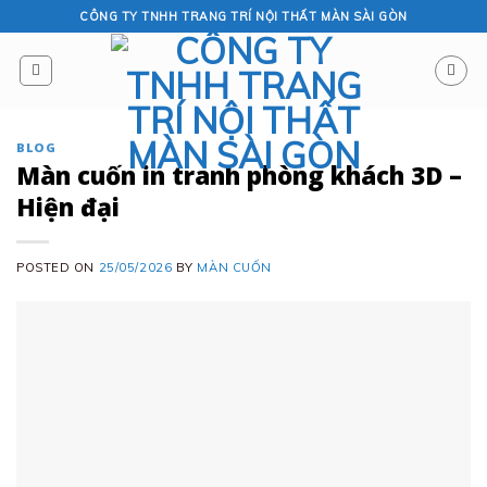
Skip
CÔNG TY TNHH TRANG TRÍ NỘI THẤT MÀN SÀI GÒN
to
content
BLOG
Màn cuốn in tranh phòng khách 3D –
Hiện đại
POSTED ON
25/05/2026
BY
MÀN CUỐN