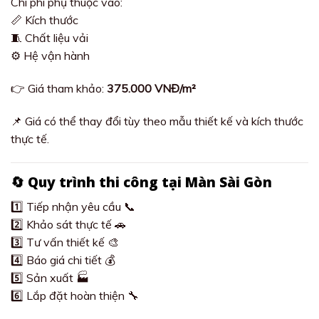
Chi phí phụ thuộc vào:
📏 Kích thước
🧵 Chất liệu vải
⚙️ Hệ vận hành
👉 Giá tham khảo:
375.000 VNĐ/m²
📌 Giá có thể thay đổi tùy theo mẫu thiết kế và kích thước
thực tế.
🔄 Quy trình thi công tại Màn Sài Gòn
1️⃣ Tiếp nhận yêu cầu 📞
2️⃣ Khảo sát thực tế 🚗
3️⃣ Tư vấn thiết kế 🎨
4️⃣ Báo giá chi tiết 💰
5️⃣ Sản xuất 🏭
6️⃣ Lắp đặt hoàn thiện 🔧