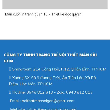
Màn cuốn in tranh quận 10 – Thiết kế độc quyền
CÔNG TY TNHH TRANG TRÍ NỘI THẤT MÀN SÀI
GÒN
Showroom: 214 Cộng Hoà, P.12, Q.Tân Bình, TP.HCM
Xưởng SX: Số 9 đường TK4, Ấp Tiền Lân, Xã Bà
Điểm, Hóc Môn, TP.HCM
Hotline: 0948 812 813 - Zalo: 0948 812 813
Email : noithatmansaigon@gmail.com
Website : https://mancuonintranh.com