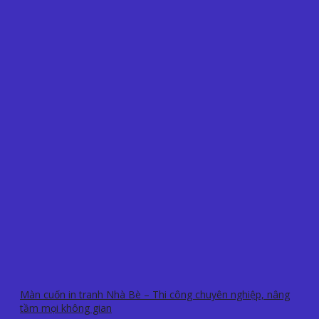
Màn cuốn in tranh Nhà Bè – Thi công chuyên nghiệp, nâng
tầm mọi không gian