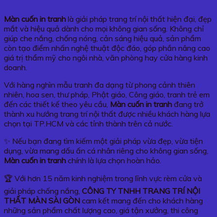
Màn cuốn in tranh
là giải pháp trang trí nội thất hiện đại, đẹp
mắt và hiệu quả dành cho mọi không gian sống. Không chỉ
giúp che nắng, chống nóng, cản sáng hiệu quả, sản phẩm
còn tạo điểm nhấn nghệ thuật độc đáo, góp phần nâng cao
giá trị thẩm mỹ cho ngôi nhà, văn phòng hay cửa hàng kinh
doanh.
Với hàng nghìn mẫu tranh đa dạng từ phong cảnh thiên
nhiên, hoa sen, thư pháp, Phật giáo, Công giáo, tranh trẻ em
đến các thiết kế theo yêu cầu,
Màn cuốn in tranh
đang trở
thành xu hướng trang trí nội thất được nhiều khách hàng lựa
chọn tại TP.HCM và các tỉnh thành trên cả nước.
✨ Nếu bạn đang tìm kiếm một giải pháp vừa đẹp, vừa tiện
dụng, vừa mang dấu ấn cá nhân riêng cho không gian sống,
Màn cuốn in tranh
chính là lựa chọn hoàn hảo.
🏆 Với hơn 15 năm kinh nghiệm trong lĩnh vực rèm cửa và
giải pháp chống nắng,
CÔNG TY TNHH TRANG TRÍ NỘI
THẤT MÀN SÀI GÒN
cam kết mang đến cho khách hàng
những sản phẩm chất lượng cao, giá tận xưởng, thi công