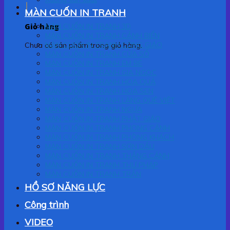
MÀN CUỐN IN TRANH
Giỏ hàng
MÀN CUỐN IN TRANH 3D
MÀN CUỐN IN TRANH CẢNH BIỂN
MÀN CUỐN IN TRANH CÔNG GIÁO
Chưa có sản phẩm trong giỏ hàng.
MÀN CUỐN IN TRANH CỬA SỔ
MÀN CUỐN IN TRANH EM BÉ
MÀN CUỐN IN TRANH GIA NGỌC
MÀN CUỐN IN TRANH HOA QUẢ
MÀN CUỐN IN TRANH HOA SEN
MÀN CUỐN IN TRANH LÀNG QUÊ VIỆT
MÀN CUỐN IN TRANH NGỰA
MÀN CUỐN IN TRANH PHẬT GIÁO
MÀN CUỐN IN TRANH PHONG CẢNH
MÀN CUỐN IN TRANH PHÒNG KHÁCH
MÀN CUỐN IN TRANH SƠN DẦU
MÀN CUỐN IN TRANH THẮNG CẢNH
MÀN CUỐN IN TRANH THƯ PHÁP
MÀN CUỐN IN TRANH TRẦN
HỒ SƠ NĂNG LỰC
Công trình
VIDEO