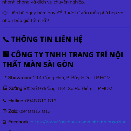
nhanh chóng và dịch vụ chuyên nghiệp.
👉 Liên hệ ngay hôm nay để được tư vấn mẫu phù hợp và
nhận báo giá tốt nhất!
📞 THÔNG TIN LIÊN HỆ
🏢 CÔNG TY TNHH TRANG TRÍ NỘI
THẤT MÀN SÀI GÒN
📍
Showroom:
214 Cộng Hoà, P. Bảy Hiền, TP.HCM
🏭
Xưởng SX:
Số 9 đường TK4, Xã Bà Điểm, TP.HCM
📞
Hotline:
0948 812 813
💬
Zalo:
0948 812 813
📘
Facebook:
https://www.facebook.com/noithatmansaigon