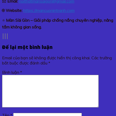
📧
Email:
noithatmansaigon@gmail.com
🌐
Website:
https://mancuonintranh.com
⭐
Màn Sài Gòn – Giải pháp chống nắng chuyên nghiệp, nâng
tầm không gian sống.
Để lại một bình luận
Email của bạn sẽ không được hiển thị công khai.
Các trường
bắt buộc được đánh dấu
*
Bình luận
*
Tên
*