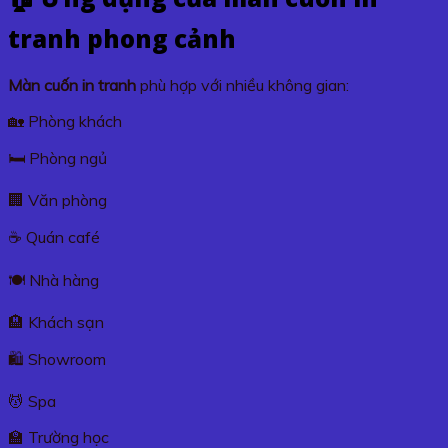
tranh phong cảnh
Màn cuốn in tranh
phù hợp với nhiều không gian:
🏡 Phòng khách
🛏️ Phòng ngủ
🏢 Văn phòng
☕ Quán café
🍽️ Nhà hàng
🏨 Khách sạn
🛍️ Showroom
💆 Spa
🏫 Trường học