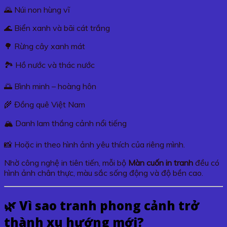
🌄 Núi non hùng vĩ
🌊 Biển xanh và bãi cát trắng
🌳 Rừng cây xanh mát
🏞️ Hồ nước và thác nước
🌅 Bình minh – hoàng hôn
🌾 Đồng quê Việt Nam
🏔️ Danh lam thắng cảnh nổi tiếng
📸 Hoặc in theo hình ảnh yêu thích của riêng mình.
Nhờ công nghệ in tiên tiến, mỗi bộ
Màn cuốn in tranh
đều có
hình ảnh chân thực, màu sắc sống động và độ bền cao.
🌿 Vì sao tranh phong cảnh trở
thành xu hướng mới?