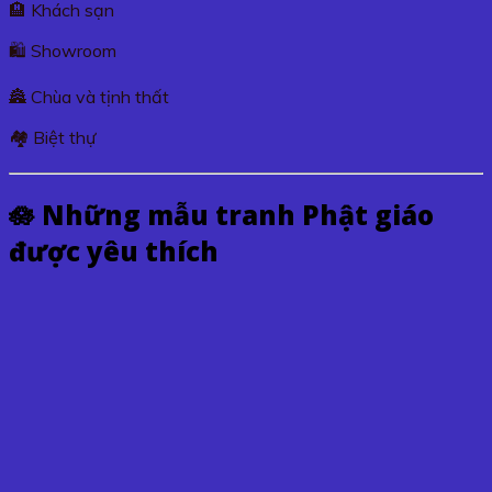
🏨 Khách sạn
🛍️ Showroom
🏯 Chùa và tịnh thất
🏘️ Biệt thự
🪷 Những mẫu tranh Phật giáo
được yêu thích