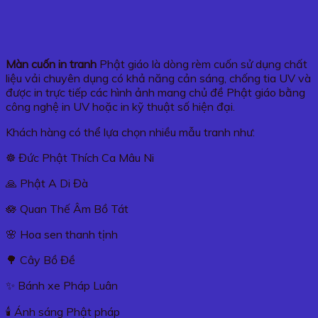
Màn cuốn in tranh
Phật giáo là dòng rèm cuốn sử dụng chất
liệu vải chuyên dụng có khả năng cản sáng, chống tia UV và
được in trực tiếp các hình ảnh mang chủ đề Phật giáo bằng
công nghệ in UV hoặc in kỹ thuật số hiện đại.
Khách hàng có thể lựa chọn nhiều mẫu tranh như:
☸️ Đức Phật Thích Ca Mâu Ni
🙏 Phật A Di Đà
🪷 Quan Thế Âm Bồ Tát
🌸 Hoa sen thanh tịnh
🌳 Cây Bồ Đề
✨ Bánh xe Pháp Luân
🕯️ Ánh sáng Phật pháp