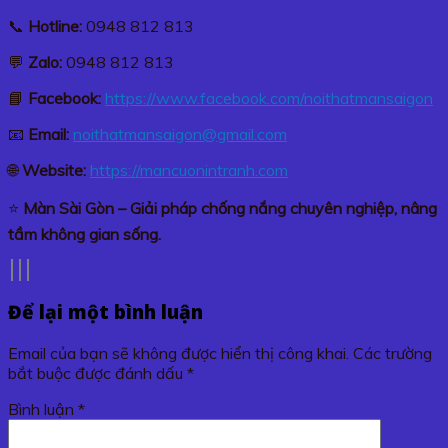
📞
Hotline:
0948 812 813
💬
Zalo:
0948 812 813
📘
Facebook:
https://www.facebook.com/noithatmansaigon
📧
Email:
noithatmansaigon@gmail.com
🌐
Website:
https://mancuonintranh.com
⭐
Màn Sài Gòn – Giải pháp chống nắng chuyên nghiệp, nâng
tầm không gian sống.
Để lại một bình luận
Email của bạn sẽ không được hiển thị công khai.
Các trường
bắt buộc được đánh dấu
*
Bình luận
*