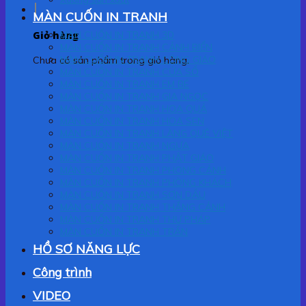
MÀN CUỐN IN TRANH
Giỏ hàng
MÀN CUỐN IN TRANH 3D
MÀN CUỐN IN TRANH CẢNH BIỂN
MÀN CUỐN IN TRANH CÔNG GIÁO
Chưa có sản phẩm trong giỏ hàng.
MÀN CUỐN IN TRANH CỬA SỔ
MÀN CUỐN IN TRANH EM BÉ
MÀN CUỐN IN TRANH GIA NGỌC
MÀN CUỐN IN TRANH HOA QUẢ
MÀN CUỐN IN TRANH HOA SEN
MÀN CUỐN IN TRANH LÀNG QUÊ VIỆT
MÀN CUỐN IN TRANH NGỰA
MÀN CUỐN IN TRANH PHẬT GIÁO
MÀN CUỐN IN TRANH PHONG CẢNH
MÀN CUỐN IN TRANH PHÒNG KHÁCH
MÀN CUỐN IN TRANH SƠN DẦU
MÀN CUỐN IN TRANH THẮNG CẢNH
MÀN CUỐN IN TRANH THƯ PHÁP
MÀN CUỐN IN TRANH TRẦN
HỒ SƠ NĂNG LỰC
Công trình
VIDEO