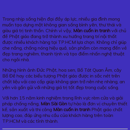
Trong nhịp sống hiện đại đầy áp lực, nhiều gia đình mong
muốn tạo dựng một không gian sống bình yên, thư thái và
giàu giá trị tinh thần. Chính vì vậy,
Màn cuốn in tranh
với chủ
đề Phật giáo đang trở thành xu hướng trang trí nội thất
được nhiều khách hàng tại TP.HCM lựa chọn. Không chỉ giúp
che nắng, chống nóng hiệu quả, sản phẩm còn mang đến vẻ
đẹp trang nghiêm, thanh tịnh và tạo điểm nhấn nghệ thuật
cho ngôi nhà.
Những hình ảnh Đức Phật, hoa sen, Bồ Tát Quan Âm, cây
Bồ Đề hay các biểu tượng Phật giáo được in sắc nét trên
chất liệu vải cao cấp giúp không gian trở nên nhẹ nhàng, an
yên và gần gũi với những giá trị tốt đẹp trong cuộc sống.
Với hơn 15 năm kinh nghiệm trong lĩnh vực rèm cửa và giải
pháp chống nắng,
Màn Sài Gòn
tự hào là đơn vị chuyên thiết
kế, sản xuất và thi công
Màn cuốn in tranh
Phật giáo chất
lượng cao, đáp ứng nhu cầu của khách hàng trên toàn
TP.HCM và các tỉnh thành.