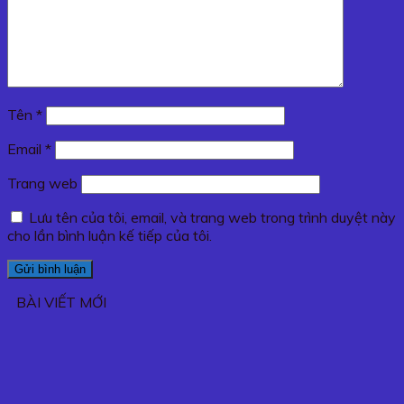
Tên
*
Email
*
Trang web
Lưu tên của tôi, email, và trang web trong trình duyệt này
cho lần bình luận kế tiếp của tôi.
BÀI VIẾT MỚI