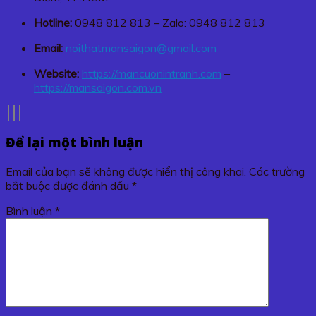
Hotline:
0948 812 813 – Zalo: 0948 812 813
Email:
noithatmansaigon@gmail.com
Website:
https://mancuonintranh.com
–
https://mansaigon.com.vn
Để lại một bình luận
Email của bạn sẽ không được hiển thị công khai.
Các trường
bắt buộc được đánh dấu
*
Bình luận
*