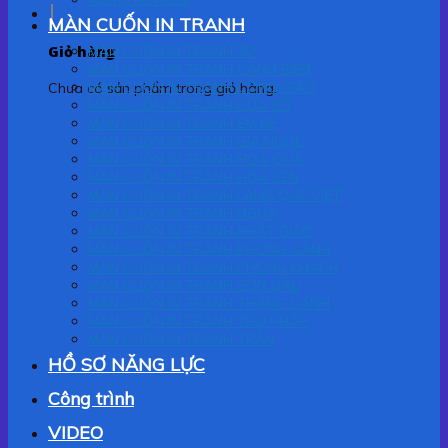
MÀN CUỐN IN TRANH
Giỏ hàng
MÀN CUỐN IN TRANH 3D
MÀN CUỐN IN TRANH CẢNH BIỂN
MÀN CUỐN IN TRANH CÔNG GIÁO
Chưa có sản phẩm trong giỏ hàng.
MÀN CUỐN IN TRANH CỬA SỔ
MÀN CUỐN IN TRANH EM BÉ
MÀN CUỐN IN TRANH GIA NGỌC
MÀN CUỐN IN TRANH HOA QUẢ
MÀN CUỐN IN TRANH HOA SEN
MÀN CUỐN IN TRANH LÀNG QUÊ VIỆT
MÀN CUỐN IN TRANH NGỰA
MÀN CUỐN IN TRANH PHẬT GIÁO
MÀN CUỐN IN TRANH PHONG CẢNH
MÀN CUỐN IN TRANH PHÒNG KHÁCH
MÀN CUỐN IN TRANH SƠN DẦU
MÀN CUỐN IN TRANH THẮNG CẢNH
MÀN CUỐN IN TRANH THƯ PHÁP
MÀN CUỐN IN TRANH TRẦN
HỒ SƠ NĂNG LỰC
Công trình
VIDEO