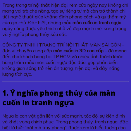
Trong trang trí nội thất hiện đại, rèm cửa ngày nay không chỉ
mang vai trò che nắng, tạo sự riêng tư mà còn trở thành chi
tiết nghệ thuật giúp khẳng định phong cách và gu thẩm mỹ
của gia chủ. Đặc biệt, những mẫu
màn cuốn in tranh ngựa
ngày càng được yêu thích nhờ vẻ đẹp mạnh mẽ, sang trọng
và ý nghĩa phong thủy sâu sắc.
CÔNG TY TNHH TRANG TRÍ NỘI THẤT MÀN SÀI GÒN –
đơn vị chuyên cung cấp
màn cuốn in 3D cao cấp
– đã mang
đến cho khách hàng tại TP.HCM và nhiều tỉnh thành khác
hàng trăm mẫu màn cuốn ngựa độc đáo, góp phần biến
không gian sống trở nên ấn tượng, hiện đại và đầy năng
lượng tích cực.
1. Ý nghĩa phong thủy của màn
cuốn in tranh ngựa
Ngựa là con vật gắn liền với sức mạnh, tốc độ, sự kiên định
và khát vọng chinh phục. Trong phong thủy, tranh ngựa, đặc
biệt là bức “bát mã truy phong”, được xem là biểu tượng cho