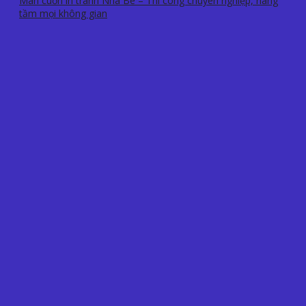
Màn cuốn in tranh Nhà Bè – Thi công chuyên nghiệp, nâng
tầm mọi không gian