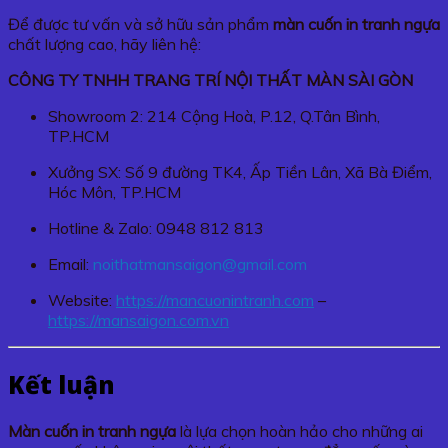
Để được tư vấn và sở hữu sản phẩm
màn cuốn in tranh ngựa
chất lượng cao, hãy liên hệ:
CÔNG TY TNHH TRANG TRÍ NỘI THẤT MÀN SÀI GÒN
Showroom 2: 214 Cộng Hoà, P.12, Q.Tân Bình,
TP.HCM
Xưởng SX: Số 9 đường TK4, Ấp Tiền Lân, Xã Bà Điểm,
Hóc Môn, TP.HCM
Hotline & Zalo: 0948 812 813
Email:
noithatmansaigon@gmail.com
Website:
https://mancuonintranh.com
–
https://mansaigon.com.vn
Kết luận
Màn cuốn in tranh ngựa
là lựa chọn hoàn hảo cho những ai