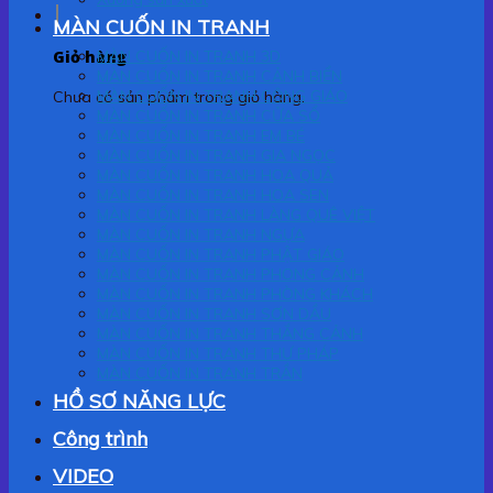
MÀN CUỐN IN TRANH
Giỏ hàng
MÀN CUỐN IN TRANH 3D
MÀN CUỐN IN TRANH CẢNH BIỂN
MÀN CUỐN IN TRANH CÔNG GIÁO
Chưa có sản phẩm trong giỏ hàng.
MÀN CUỐN IN TRANH CỬA SỔ
MÀN CUỐN IN TRANH EM BÉ
MÀN CUỐN IN TRANH GIA NGỌC
MÀN CUỐN IN TRANH HOA QUẢ
MÀN CUỐN IN TRANH HOA SEN
MÀN CUỐN IN TRANH LÀNG QUÊ VIỆT
MÀN CUỐN IN TRANH NGỰA
MÀN CUỐN IN TRANH PHẬT GIÁO
MÀN CUỐN IN TRANH PHONG CẢNH
MÀN CUỐN IN TRANH PHÒNG KHÁCH
MÀN CUỐN IN TRANH SƠN DẦU
MÀN CUỐN IN TRANH THẮNG CẢNH
MÀN CUỐN IN TRANH THƯ PHÁP
MÀN CUỐN IN TRANH TRẦN
HỒ SƠ NĂNG LỰC
Công trình
VIDEO