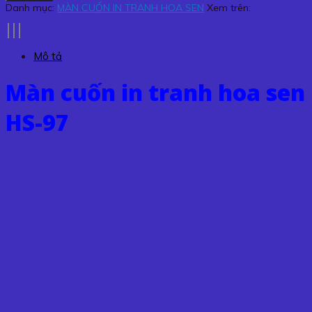
in
Danh mục:
MÀN CUỐN IN TRANH HOA SEN
Xem trên:
tranh
hoa
sen
Mô tả
HS-
97
Màn cuốn in tranh hoa sen
số
lượng
HS-97