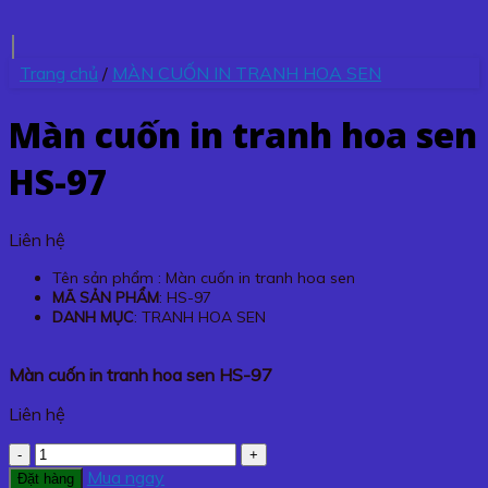
Trang chủ
/
MÀN CUỐN IN TRANH HOA SEN
Màn cuốn in tranh hoa sen
HS-97
Liên hệ
Tên sản phẩm : Màn cuốn in tranh hoa sen
MÃ SẢN PHẨM
: HS-97
DANH MỤC
: TRANH HOA SEN
Màn cuốn in tranh hoa sen HS-97
Liên hệ
Màn
cuốn
Mua ngay
Đặt hàng