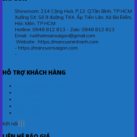
Showroom: 214 Cộng Hoà, P.12, Q.Tân Bình, TP.HCM
Xưởng SX: Số 9 đường TK4, Ấp Tiền Lân, Xã Bà Điểm,
Hóc Môn, TP.HCM
Hotline: 0948 812 813 - Zalo: 0948 812 813
Email : noithatmansaigon@gmail.com
Website : https://mancuonintranh.com
- https://mancuonsaigon.com
-
https://maichetudong.com
HỖ TRỢ KHÁCH HÀNG
Hướng dẫn đặt hàng
Hướng dẫn thanh toán
Chính sách bảo mật
Vận chuyển & Giao hàng
Tuyển dụng
Kết nối
LIÊN HỆ BÁO GIÁ