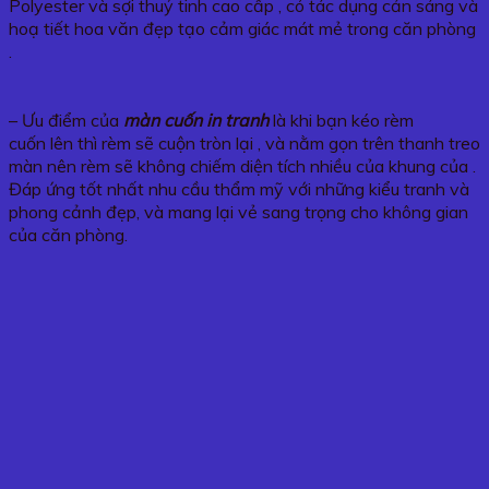
Polyester và sợi thuỷ tinh cao cấp , có tác dụng cản sáng và
hoạ tiết hoa văn đẹp tạo cảm giác mát mẻ trong căn phòng
.
– Ưu điểm của
màn cuốn in tranh
là khi bạn kéo rèm
cuốn lên thì rèm sẽ cuộn tròn lại , và nằm gọn trên thanh treo
màn nên rèm sẽ không chiếm diện tích nhiều của khung của .
Đáp ứng tốt nhất nhu cầu thẩm mỹ với những kiểu tranh và
phong cảnh đẹp, và mang lại vẻ sang trọng cho không gian
của căn phòng.