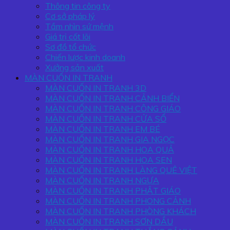
Thông tin công ty
Cơ sở pháp lý
Tầm nhìn sứ mệnh
Giá trị cốt lõi
Sơ đồ tổ chức
Chiến lược kinh doanh
Xưởng sản xuất
MÀN CUỐN IN TRANH
MÀN CUỐN IN TRANH 3D
MÀN CUỐN IN TRANH CẢNH BIỂN
MÀN CUỐN IN TRANH CÔNG GIÁO
MÀN CUỐN IN TRANH CỬA SỔ
MÀN CUỐN IN TRANH EM BÉ
MÀN CUỐN IN TRANH GIA NGỌC
MÀN CUỐN IN TRANH HOA QUẢ
MÀN CUỐN IN TRANH HOA SEN
MÀN CUỐN IN TRANH LÀNG QUÊ VIỆT
MÀN CUỐN IN TRANH NGỰA
MÀN CUỐN IN TRANH PHẬT GIÁO
MÀN CUỐN IN TRANH PHONG CẢNH
MÀN CUỐN IN TRANH PHÒNG KHÁCH
MÀN CUỐN IN TRANH SƠN DẦU