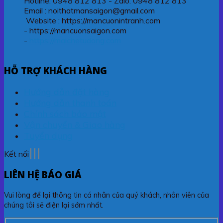
Hotline: 0948 812 813 - Zalo: 0948 812 813
Email : noithatmansaigon@gmail.com
Website : https://mancuonintranh.com
- https://mancuonsaigon.com
-
https://maichetudong.com
HỖ TRỢ KHÁCH HÀNG
Hướng dẫn đặt hàng
Hướng dẫn thanh toán
Chính sách bảo mật
Vận chuyển & Giao hàng
Tuyển dụng
Kết nối
LIÊN HỆ BÁO GIÁ
Vui lòng để lại thông tin cá nhân của quý khách, nhân viên của
chúng tôi sẽ điện lại sớm nhất.