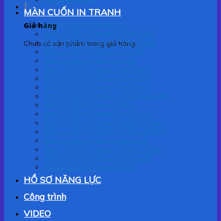
MÀN CUỐN IN TRANH
Giỏ hàng
MÀN CUỐN IN TRANH 3D
MÀN CUỐN IN TRANH CẢNH BIỂN
MÀN CUỐN IN TRANH CÔNG GIÁO
Chưa có sản phẩm trong giỏ hàng.
MÀN CUỐN IN TRANH CỬA SỔ
MÀN CUỐN IN TRANH EM BÉ
MÀN CUỐN IN TRANH GIA NGỌC
MÀN CUỐN IN TRANH HOA QUẢ
MÀN CUỐN IN TRANH HOA SEN
MÀN CUỐN IN TRANH LÀNG QUÊ VIỆT
MÀN CUỐN IN TRANH NGỰA
MÀN CUỐN IN TRANH PHẬT GIÁO
MÀN CUỐN IN TRANH PHONG CẢNH
MÀN CUỐN IN TRANH PHÒNG KHÁCH
MÀN CUỐN IN TRANH SƠN DẦU
MÀN CUỐN IN TRANH THẮNG CẢNH
MÀN CUỐN IN TRANH THƯ PHÁP
MÀN CUỐN IN TRANH TRẦN
HỒ SƠ NĂNG LỰC
Công trình
VIDEO