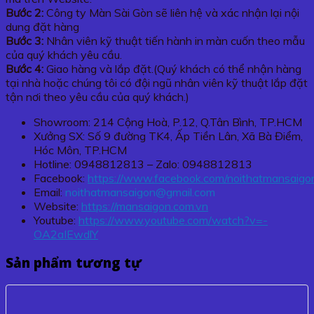
Bước 2:
Công ty Màn Sài Gòn sẽ liên hệ và xác nhận lại nội
dung đặt hàng
Bước 3:
Nhân viên kỹ thuật tiến hành in màn cuốn theo mẫu
của quý khách yêu cầu.
Bước 4:
Giao hàng và lắp đặt.(Quý khách có thể nhận hàng
tại nhà hoặc chúng tôi có đội ngũ nhân viên kỹ thuật lắp đặt
tận nơi theo yêu cầu của quý khách.)
Showroom: 214 Cộng Hoà, P.12, Q.Tân Bình, TP.HCM
Xưởng SX: Số 9 đường TK4, Ấp Tiền Lân, Xã Bà Điểm,
Hóc Môn, TP.HCM
Hotline: 0948812813 – Zalo: 0948812813
Facebook:
https://www.facebook.com/noithatmansaigo
Email:
noithatmansaigon@gmail.com
Website:
https://mansaigon.com.vn
Youtube:
https://www.youtube.com/watch?v=-
OA2aIEwdlY
Sản phẩm tương tự