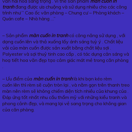
văn hài hoà sang trọng . Vì thế sản phẩm
màn cuốn in
tranh
đang được ưa chuộng và sử dụng nhiều cho các công
trình như ” Cao ốc văn phòng – Chung cư – Phòng khách –
Quán cafe – Nhà hàng …”
– Sản phẩm
màn cuốn in tranh
có công năng sử dụng , với
dạng cuốn lên và thả xuống lấy ánh sáng tuỳ ý . Chất liệu
vải của màn cuốn được sản xuất bằng chất liệu sợi .
Polyester và sợi thuỷ tinh cao cấp , có tác dụng cản sáng và
hoạ tiết hoa văn đẹp tạo cảm giác mát mẻ trong căn phòng
.
– Ưu điểm của
màn cuốn in tranh
là khi bạn kéo rèm
cuốn lên thì rèm sẽ cuộn tròn lại , và nằm gọn trên thanh treo
màn nên rèm sẽ không chiếm diện tích nhiều của khung của .
Đáp ứng tốt nhất nhu cầu thẩm mỹ với những kiểu tranh và
phong cảnh đẹp, và mang lại vẻ sang trọng cho không gian
của căn phòng.