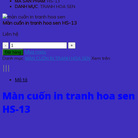
MÃ SẢN PHẨM
: HS-13
DANH MỤC
: TRANH HOA SEN
Màn cuốn in tranh hoa sen HS-13
Liên hệ
Màn
cuốn
Mua ngay
Đặt hàng
in
Danh mục:
MÀN CUỐN IN TRANH HOA SEN
Xem trên:
tranh
hoa
sen
Mô tả
HS-
13
Màn cuốn in tranh hoa sen
số
lượng
HS-13