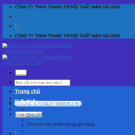
Skip
CÔNG TY TNHH TRANG TRÍ NỘI THẤT MÀN SÀI GÒN
to
content
CÔNG TY TNHH TRANG TRÍ NỘI THẤT MÀN SÀI GÒN
Menu
Tìm
kiếm:
Trang chủ
Giới thiệu
HOTLINE (ĐT/ZALO): 0948 812 813
Giới thiệu
Giỏ hàng /
0
₫
Thông tin công ty
Cơ sở pháp lý
Chưa có sản phẩm trong giỏ hàng.
Tầm nhìn sứ mệnh
Giá trị cốt lõi