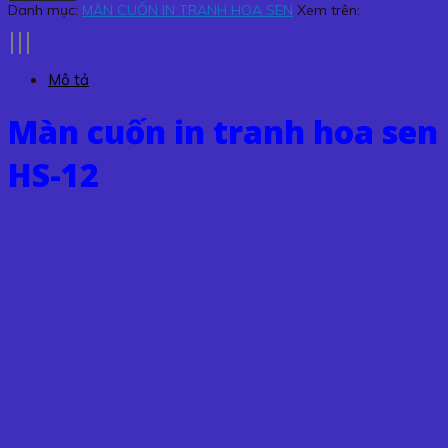
in
Danh mục:
MÀN CUỐN IN TRANH HOA SEN
Xem trên:
tranh
hoa
sen
Mô tả
HS-
12
Màn cuốn in tranh hoa sen
số
lượng
HS-12