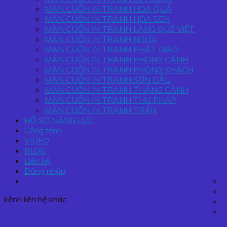
MÀN CUỐN IN TRANH HOA QUẢ
MÀN CUỐN IN TRANH HOA SEN
MÀN CUỐN IN TRANH LÀNG QUÊ VIỆT
MÀN CUỐN IN TRANH NGỰA
MÀN CUỐN IN TRANH PHẬT GIÁO
MÀN CUỐN IN TRANH PHONG CẢNH
MÀN CUỐN IN TRANH PHÒNG KHÁCH
MÀN CUỐN IN TRANH SƠN DẦU
MÀN CUỐN IN TRANH THẮNG CẢNH
MÀN CUỐN IN TRANH THƯ PHÁP
MÀN CUỐN IN TRANH TRẦN
HỒ SƠ NĂNG LỰC
Công trình
VIDEO
BLOG
Liên hệ
Đăng nhập
kênh liên hệ khác