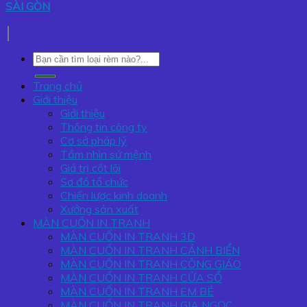
SÀI GÒN
Tìm
kiếm:
Trang chủ
Giới thiệu
Giới thiệu
Thông tin công ty
Cơ sở pháp lý
Tầm nhìn sứ mệnh
Giá trị cốt lõi
Sơ đồ tổ chức
Chiến lược kinh doanh
Xưởng sản xuất
MÀN CUỐN IN TRANH
MÀN CUỐN IN TRANH 3D
MÀN CUỐN IN TRANH CẢNH BIỂN
MÀN CUỐN IN TRANH CÔNG GIÁO
MÀN CUỐN IN TRANH CỬA SỔ
MÀN CUỐN IN TRANH EM BÉ
MÀN CUỐN IN TRANH GIA NGỌC