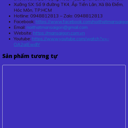
Xưởng SX: Số 9 đường TK4, Ấp Tiền Lân, Xã Bà Điểm,
Hóc Môn, TP.HCM
Hotline: 0948812813 – Zalo: 0948812813
Facebook:
https://www.facebook.com/noithatmansaigo
Email:
noithatmansaigon@gmail.com
Website:
https://mansaigon.com.vn
Youtube:
https://www.youtube.com/watch?v=-
OA2aIEwdlY
Sản phẩm tương tự