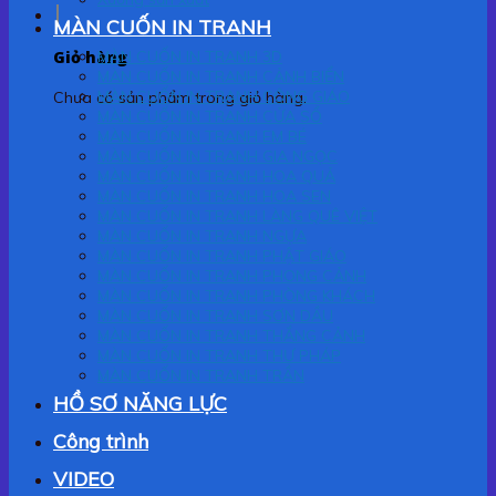
MÀN CUỐN IN TRANH
Giỏ hàng
MÀN CUỐN IN TRANH 3D
MÀN CUỐN IN TRANH CẢNH BIỂN
MÀN CUỐN IN TRANH CÔNG GIÁO
Chưa có sản phẩm trong giỏ hàng.
MÀN CUỐN IN TRANH CỬA SỔ
MÀN CUỐN IN TRANH EM BÉ
MÀN CUỐN IN TRANH GIA NGỌC
MÀN CUỐN IN TRANH HOA QUẢ
MÀN CUỐN IN TRANH HOA SEN
MÀN CUỐN IN TRANH LÀNG QUÊ VIỆT
MÀN CUỐN IN TRANH NGỰA
MÀN CUỐN IN TRANH PHẬT GIÁO
MÀN CUỐN IN TRANH PHONG CẢNH
MÀN CUỐN IN TRANH PHÒNG KHÁCH
MÀN CUỐN IN TRANH SƠN DẦU
MÀN CUỐN IN TRANH THẮNG CẢNH
MÀN CUỐN IN TRANH THƯ PHÁP
MÀN CUỐN IN TRANH TRẦN
HỒ SƠ NĂNG LỰC
Công trình
VIDEO