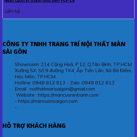
Màn cuốn in tranh hoa sen HS-19
Liên hệ
CÔNG TY TNHH TRANG TRÍ NỘI THẤT MÀN
SÀI GÒN
Showroom: 214 Cộng Hoà, P.12, Q.Tân Bình, TP.HCM
Xưởng SX: Số 9 đường TK4, Ấp Tiền Lân, Xã Bà Điểm,
Hóc Môn, TP.HCM
Hotline: 0948 812 813 - Zalo: 0948 812 813
Email : noithatmansaigon@gmail.com
Website : https://mancuonintranh.com
- https://mancuonsaigon.com
-
https://maichetudong.com
HỖ TRỢ KHÁCH HÀNG