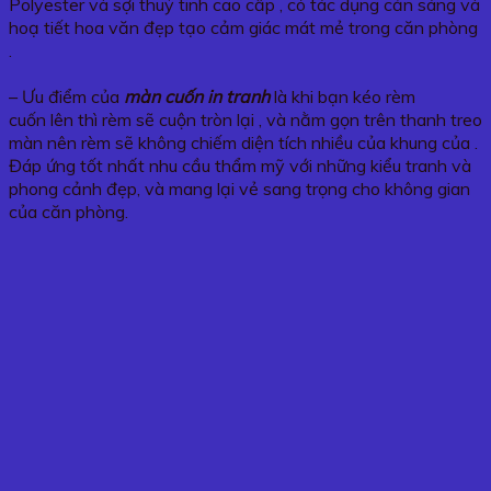
Polyester và sợi thuỷ tinh cao cấp , có tác dụng cản sáng và
hoạ tiết hoa văn đẹp tạo cảm giác mát mẻ trong căn phòng
.
– Ưu điểm của
màn cuốn in tranh
là khi bạn kéo rèm
cuốn lên thì rèm sẽ cuộn tròn lại , và nằm gọn trên thanh treo
màn nên rèm sẽ không chiếm diện tích nhiều của khung của .
Đáp ứng tốt nhất nhu cầu thẩm mỹ với những kiểu tranh và
phong cảnh đẹp, và mang lại vẻ sang trọng cho không gian
của căn phòng.