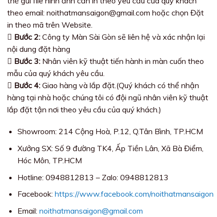
thể gửi file hình ảnh cần in theo yêu cầu của quý khách
theo email: noithatmansaigon@gmail.com hoặc chọn Đặt
in theo mã trên Website.
Bước 2:
Công ty Màn Sài Gòn sẽ liên hệ và xác nhận lại
nội dung đặt hàng
Bước 3:
Nhân viên kỹ thuật tiến hành in màn cuốn theo
mẫu của quý khách yêu cầu.
Bước 4:
Giao hàng và lắp đặt.(Quý khách có thể nhận
hàng tại nhà hoặc chúng tôi có đội ngũ nhân viên kỹ thuật
lắp đặt tận nơi theo yêu cầu của quý khách.)
Showroom: 214 Cộng Hoà, P.12, Q.Tân Bình, TP.HCM
Xưởng SX: Số 9 đường TK4, Ấp Tiền Lân, Xã Bà Điểm,
Hóc Môn, TP.HCM
Hotline: 0948812813 – Zalo: 0948812813
Facebook:
https://www.facebook.com/noithatmansaigon
Email:
noithatmansaigon@gmail.com