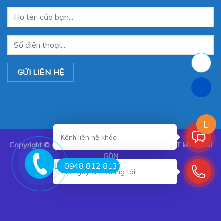
Kênh liên hệ khác!
Copyright ©
CÔNG TY TNHH TRANG TRÍ NỘI THẤT MÀN SÀI
GÒN
0948 812 813
Gọi ngay cho chúng tôi!