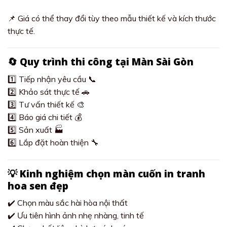
📌 Giá có thể thay đổi tùy theo mẫu thiết kế và kích thước
thực tế.
🔄 Quy trình thi công tại Màn Sài Gòn
1️⃣ Tiếp nhận yêu cầu 📞
2️⃣ Khảo sát thực tế 🚗
3️⃣ Tư vấn thiết kế 🎨
4️⃣ Báo giá chi tiết 💰
5️⃣ Sản xuất 🏭
6️⃣ Lắp đặt hoàn thiện 🔧
💡 Kinh nghiệm chọn màn cuốn in tranh
hoa sen đẹp
✔️ Chọn màu sắc hài hòa nội thất
✔️ Ưu tiên hình ảnh nhẹ nhàng, tinh tế