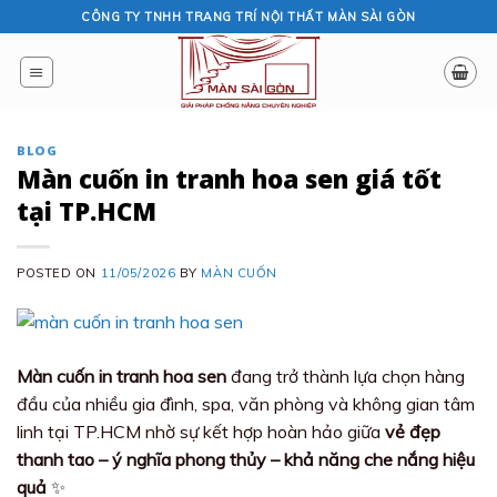
Skip
CÔNG TY TNHH TRANG TRÍ NỘI THẤT MÀN SÀI GÒN
to
content
BLOG
Màn cuốn in tranh hoa sen giá tốt
tại TP.HCM
POSTED ON
11/05/2026
BY
MÀN CUỐN
Màn cuốn in tranh hoa sen
đang trở thành lựa chọn hàng
đầu của nhiều gia đình, spa, văn phòng và không gian tâm
linh tại TP.HCM nhờ sự kết hợp hoàn hảo giữa
vẻ đẹp
thanh tao – ý nghĩa phong thủy – khả năng che nắng hiệu
quả
✨