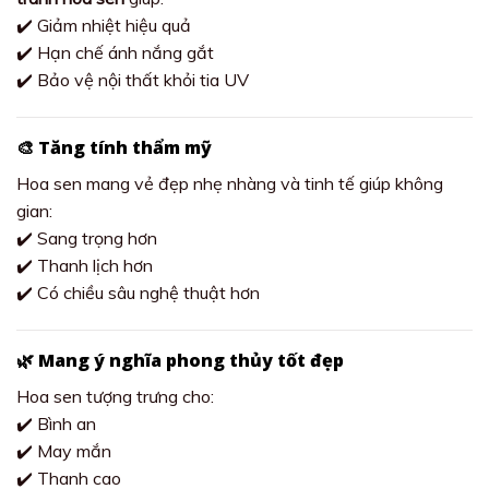
✔️ Giảm nhiệt hiệu quả
✔️ Hạn chế ánh nắng gắt
✔️ Bảo vệ nội thất khỏi tia UV
🎨 Tăng tính thẩm mỹ
Hoa sen mang vẻ đẹp nhẹ nhàng và tinh tế giúp không
gian:
✔️ Sang trọng hơn
✔️ Thanh lịch hơn
✔️ Có chiều sâu nghệ thuật hơn
🌿 Mang ý nghĩa phong thủy tốt đẹp
Hoa sen tượng trưng cho:
✔️ Bình an
✔️ May mắn
✔️ Thanh cao