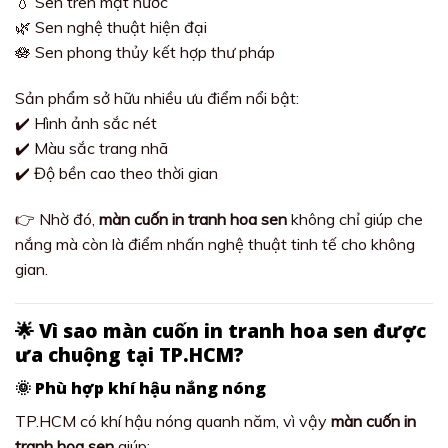
💧 Sen trên mặt nước
🌿 Sen nghệ thuật hiện đại
🪷 Sen phong thủy kết hợp thư pháp
Sản phẩm sở hữu nhiều ưu điểm nổi bật:
✔️ Hình ảnh sắc nét
✔️ Màu sắc trang nhã
✔️ Độ bền cao theo thời gian
👉 Nhờ đó,
màn cuốn in tranh hoa sen
không chỉ giúp che
nắng mà còn là điểm nhấn nghệ thuật tinh tế cho không
gian.
🌟 Vì sao màn cuốn in tranh hoa sen được
ưa chuộng tại TP.HCM?
🌞 Phù hợp khí hậu nắng nóng
TP.HCM có khí hậu nóng quanh năm, vì vậy
màn cuốn in
tranh hoa sen
giúp: