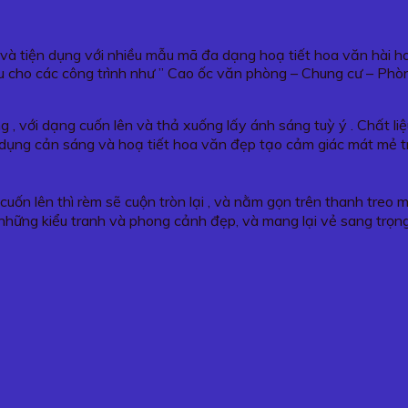
g và tiện dụng với nhiều mẫu mã đa dạng hoạ tiết hoa văn hài 
 cho các công trình như ” Cao ốc văn phòng – Chung cư – Phò
 , với dạng cuốn lên và thả xuống lấy ánh sáng tuỳ ý . Chất l
tác dụng cản sáng và hoạ tiết hoa văn đẹp tạo cảm giác mát mẻ 
cuốn lên thì rèm sẽ cuộn tròn lại , và nằm gọn trên thanh treo
những kiểu tranh và phong cảnh đẹp, và mang lại vẻ sang trọn