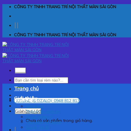
Skip
CÔNG TY TNHH TRANG TRÍ NỘI THẤT MÀN SÀI GÒN
to
content
CÔNG TY TNHH TRANG TRÍ NỘI THẤT MÀN SÀI GÒN
Menu
Tìm
kiếm:
Trang chủ
Giới thiệu
HOTLINE (ĐT/ZALO): 0948 812 813
Giới thiệu
Giỏ hàng /
0
₫
Thông tin công ty
Cơ sở pháp lý
Chưa có sản phẩm trong giỏ hàng.
Tầm nhìn sứ mệnh
Giá trị cốt lõi