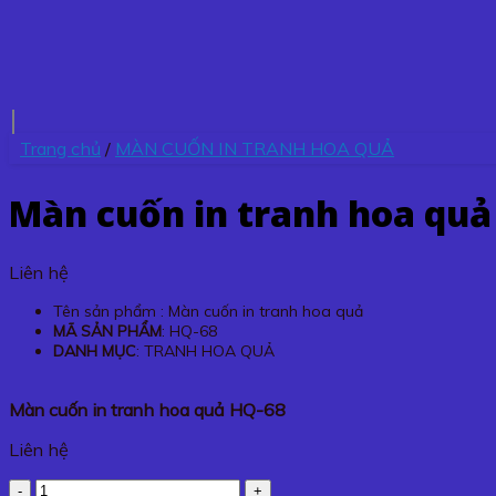
Trang chủ
/
MÀN CUỐN IN TRANH HOA QUẢ
Màn cuốn in tranh hoa quả
Liên hệ
Tên sản phẩm : Màn cuốn in tranh hoa quả
MÃ SẢN PHẨM
: HQ-68
DANH MỤC
: TRANH HOA QUẢ
Màn cuốn in tranh hoa quả HQ-68
Liên hệ
Màn