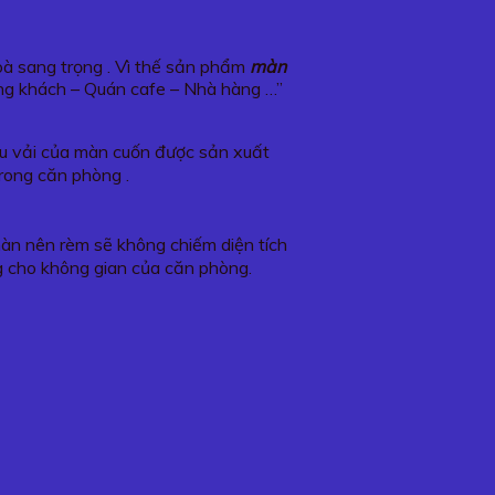
hoà sang trọng . Vì thế sản phẩm
màn
ng khách – Quán cafe – Nhà hàng …”
iệu vải của màn cuốn được sản xuất
trong căn phòng .
 màn nên rèm sẽ không chiếm diện tích
g cho không gian của căn phòng.