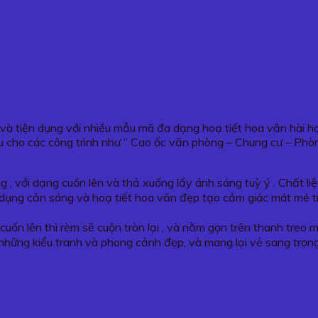
g và tiện dụng với nhiều mẫu mã đa dạng hoạ tiết hoa văn hài 
 cho các công trình như ” Cao ốc văn phòng – Chung cư – Phò
 , với dạng cuốn lên và thả xuống lấy ánh sáng tuỳ ý . Chất l
tác dụng cản sáng và hoạ tiết hoa văn đẹp tạo cảm giác mát mẻ 
cuốn lên thì rèm sẽ cuộn tròn lại , và nằm gọn trên thanh treo
những kiểu tranh và phong cảnh đẹp, và mang lại vẻ sang trọn