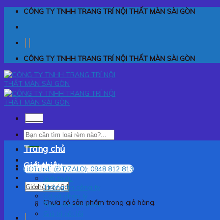
Skip
CÔNG TY TNHH TRANG TRÍ NỘI THẤT MÀN SÀI GÒN
to
content
CÔNG TY TNHH TRANG TRÍ NỘI THẤT MÀN SÀI GÒN
Menu
Tìm
kiếm:
Trang chủ
Giới thiệu
HOTLINE (ĐT/ZALO): 0948 812 813
Giới thiệu
Giỏ hàng /
0
₫
Thông tin công ty
Cơ sở pháp lý
Chưa có sản phẩm trong giỏ hàng.
Tầm nhìn sứ mệnh
Giá trị cốt lõi