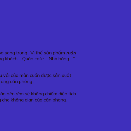
hoà sang trọng . Vì thế sản phẩm
màn
ng khách – Quán cafe – Nhà hàng …”
iệu vải của màn cuốn được sản xuất
trong căn phòng .
 màn nên rèm sẽ không chiếm diện tích
g cho không gian của căn phòng.