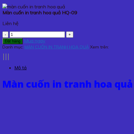
Màn cuốn in tranh hoa quả HQ-09
Liên hệ
Màn
cuốn
Mua ngay
Đặt hàng
in
Danh mục:
MÀN CUỐN IN TRANH HOA QUẢ
Xem trên:
tranh
hoa
quả
Mô tả
HQ-
09
Màn cuốn in tranh hoa quả
số
lượng