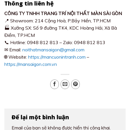
Thông tin liên hệ
CÔNG TY TNHH TRANG TRÍ NỘI THẤT MÀN SÀI GÒN
📍 Showroom: 214 Cộng Hoà, P.Bảy Hiền, TP.HCM
🏭 Xưởng SX: Số 9 đường TK4, KDC Hoàng Hải, Xã Bà
Điểm, TP.HCM
📞 Hotline: 0948 812 813 – Zalo: 0948 812 813
✉ Email:
noithatmansaigon@gmail.com
🌐 Website:
https://mancuonintranh.com
–
https://mansaigon.com.vn
Để lại một bình luận
Email của bạn sẽ không được hiển thị công khai.