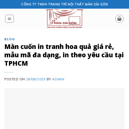
Skip
CÔNG TY TNHH TRANG TRÍ NỘI THẤT MÀN SÀI GÒN
to
content
BLOG
Màn cuốn in tranh hoa quả giá rẻ,
mẫu mã đa dạng, in theo yêu cầu tại
TPHCM
POSTED ON
29/08/2025
BY
ADMIN