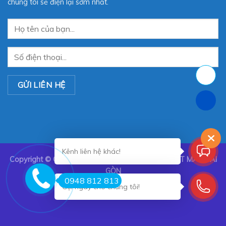
chúng tôi sẽ điện lại sớm nhất.
Kênh liên hệ khác!
Copyright ©
CÔNG TY TNHH TRANG TRÍ NỘI THẤT MÀN SÀI
GÒN
0948 812 813
Gọi ngay cho chúng tôi!