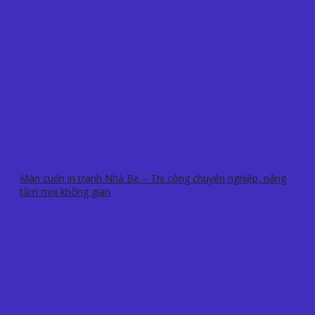
Màn cuốn in tranh Nhà Bè – Thi công chuyên nghiệp, nâng
tầm mọi không gian