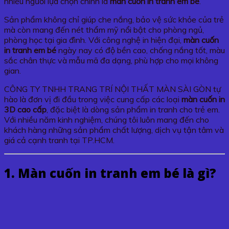
nhiều người lựa chọn chính là
màn cuốn in tranh em bé
.
Sản phẩm không chỉ giúp che nắng, bảo vệ sức khỏe của trẻ
mà còn mang đến nét thẩm mỹ nổi bật cho phòng ngủ,
phòng học tại gia đình. Với công nghệ in hiện đại,
màn cuốn
in tranh em bé
ngày nay có độ bền cao, chống nắng tốt, màu
sắc chân thực và mẫu mã đa dạng, phù hợp cho mọi không
gian.
CÔNG TY TNHH TRANG TRÍ NỘI THẤT MÀN SÀI GÒN tự
hào là đơn vị đi đầu trong việc cung cấp các loại
màn cuốn in
3D cao cấp
, đặc biệt là dòng sản phẩm in tranh cho trẻ em.
Với nhiều năm kinh nghiệm, chúng tôi luôn mang đến cho
khách hàng những sản phẩm chất lượng, dịch vụ tận tâm và
giá cả cạnh tranh tại TP.HCM.
1. Màn cuốn in tranh em bé là gì?