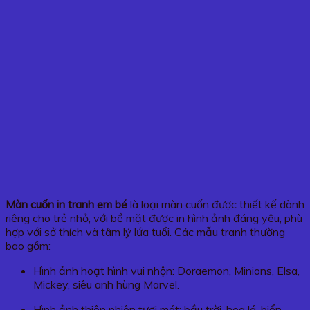
Màn cuốn in tranh em bé
là loại màn cuốn được thiết kế dành
riêng cho trẻ nhỏ, với bề mặt được in hình ảnh đáng yêu, phù
hợp với sở thích và tâm lý lứa tuổi. Các mẫu tranh thường
bao gồm:
Hình ảnh hoạt hình vui nhộn: Doraemon, Minions, Elsa,
Mickey, siêu anh hùng Marvel.
Hình ảnh thiên nhiên tươi mát: bầu trời, hoa lá, biển