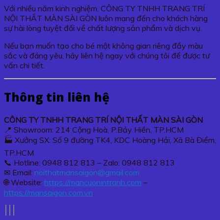
Với nhiều năm kinh nghiệm, CÔNG TY TNHH TRANG TRÍ
NỘI THẤT MÀN SÀI GÒN luôn mang đến cho khách hàng
sự hài lòng tuyệt đối về chất lượng sản phẩm và dịch vụ.
Nếu bạn muốn tạo cho bé một không gian riêng đầy màu
sắc và đáng yêu, hãy liên hệ ngay với chúng tôi để được tư
vấn chi tiết.
Thông tin liên hệ
CÔNG TY TNHH TRANG TRÍ NỘI THẤT MÀN SÀI GÒN
📍 Showroom: 214 Cộng Hoà, P.Bảy Hiền, TP.HCM
🏭 Xưởng SX: Số 9 đường TK4, KDC Hoàng Hải, Xã Bà Điểm,
TP.HCM
📞 Hotline: 0948 812 813 – Zalo: 0948 812 813
✉ Email:
noithatmansaigon@gmail.com
🌐 Website:
https://mancuonintranh.com
–
https://mansaigon.com.vn