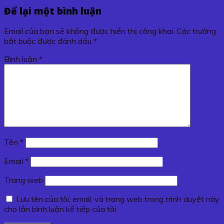
Để lại một bình luận
Email của bạn sẽ không được hiển thị công khai.
Các trường
bắt buộc được đánh dấu
*
Bình luận
*
Tên
*
Email
*
Trang web
Lưu tên của tôi, email, và trang web trong trình duyệt này
cho lần bình luận kế tiếp của tôi.