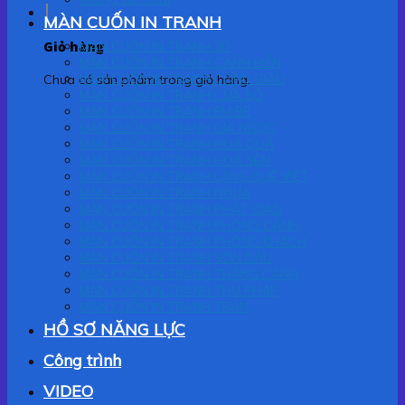
MÀN CUỐN IN TRANH
Giỏ hàng
MÀN CUỐN IN TRANH 3D
MÀN CUỐN IN TRANH CẢNH BIỂN
MÀN CUỐN IN TRANH CÔNG GIÁO
Chưa có sản phẩm trong giỏ hàng.
MÀN CUỐN IN TRANH CỬA SỔ
MÀN CUỐN IN TRANH EM BÉ
MÀN CUỐN IN TRANH GIA NGỌC
MÀN CUỐN IN TRANH HOA QUẢ
MÀN CUỐN IN TRANH HOA SEN
MÀN CUỐN IN TRANH LÀNG QUÊ VIỆT
MÀN CUỐN IN TRANH NGỰA
MÀN CUỐN IN TRANH PHẬT GIÁO
MÀN CUỐN IN TRANH PHONG CẢNH
MÀN CUỐN IN TRANH PHÒNG KHÁCH
MÀN CUỐN IN TRANH SƠN DẦU
MÀN CUỐN IN TRANH THẮNG CẢNH
MÀN CUỐN IN TRANH THƯ PHÁP
MÀN CUỐN IN TRANH TRẦN
HỒ SƠ NĂNG LỰC
Công trình
VIDEO