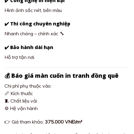
✔️ Công nghệ in hiện đại
Hình ảnh sắc nét, bền màu.
✔️ Thi công chuyên nghiệp
Nhanh chóng – chính xác 🔧
✔️ Bảo hành dài hạn
Hỗ trợ tận nơi.
💰 Báo giá màn cuốn in tranh đồng quê
Chi phí phụ thuộc vào:
📏 Kích thước
🧵 Chất liệu vải
⚙️ Hệ vận hành
👉 Giá tham khảo:
375.000 VNĐ/m²