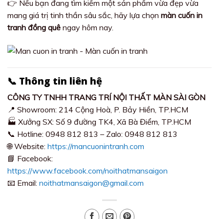
👉 Nếu bạn đang tìm kiếm một sản phẩm vừa đẹp vừa
mang giá trị tinh thần sâu sắc, hãy lựa chọn
màn cuốn in
tranh đồng quê
ngay hôm nay.
📞 Thông tin liên hệ
CÔNG TY TNHH TRANG TRÍ NỘI THẤT MÀN SÀI GÒN
📍 Showroom: 214 Cộng Hoà, P. Bảy Hiền, TP.HCM
🏭 Xưởng SX: Số 9 đường TK4, Xã Bà Điểm, TP.HCM
📞 Hotline: 0948 812 813 – Zalo: 0948 812 813
🌐 Website:
https://mancuonintranh.com
📘 Facebook:
https://www.facebook.com/noithatmansaigon
📧 Email:
noithatmansaigon@gmail.com