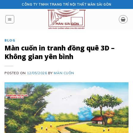
Skip
CÔNG TY TNHH TRANG TRÍ NỘI THẤT MÀN SÀI GÒN
to
content
BLOG
Màn cuốn in tranh đồng quê 3D –
Không gian yên bình
POSTED ON
12/05/2026
BY
MÀN CUỐN