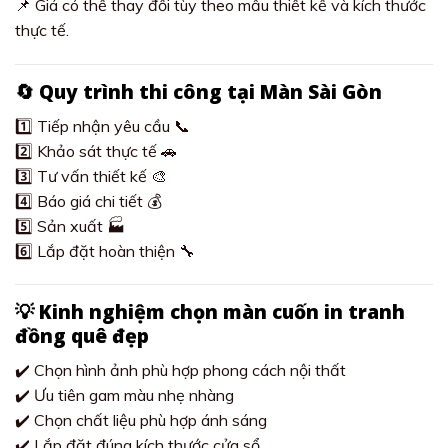
📌 Giá có thể thay đổi tùy theo mẫu thiết kế và kích thước
thực tế.
🔄 Quy trình thi công tại Màn Sài Gòn
1️⃣ Tiếp nhận yêu cầu 📞
2️⃣ Khảo sát thực tế 🚗
3️⃣ Tư vấn thiết kế 🎨
4️⃣ Báo giá chi tiết 💰
5️⃣ Sản xuất 🏭
6️⃣ Lắp đặt hoàn thiện 🔧
💡 Kinh nghiệm chọn màn cuốn in tranh
đồng quê đẹp
✔️ Chọn hình ảnh phù hợp phong cách nội thất
✔️ Ưu tiên gam màu nhẹ nhàng
✔️ Chọn chất liệu phù hợp ánh sáng
✔️ Lắp đặt đúng kích thước cửa sổ