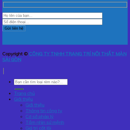
Copyright ©
CÔNG TY TNHH TRANG TRÍ NỘI THẤT MÀN
SÀI GÒN
Tìm
kiếm:
Trang chủ
Giới thiệu
Giới thiệu
Thông tin công ty
Cơ sở pháp lý
Tầm nhìn sứ mệnh
Giá trị cốt lõi