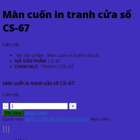
Màn cuốn in tranh cửa sổ
CS-67
Liên hệ
Tên sản phẩm : Màn cuốn in tranh cửa sổ
MÃ SẢN PHẨM
: CS-67
DANH MỤC
: TRANH CỬA SỔ
Màn cuốn in tranh cửa sổ CS-67
Liên hệ
Màn
cuốn
Mua ngay
Đặt hàng
in
Danh mục:
MÀN CUỐN IN TRANH CỬA SỔ
Xem trên:
tranh
cửa
sổ