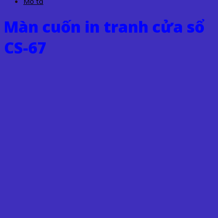
Mô tả
CS-
67
Màn cuốn in tranh cửa sổ
số
lượng
CS-67