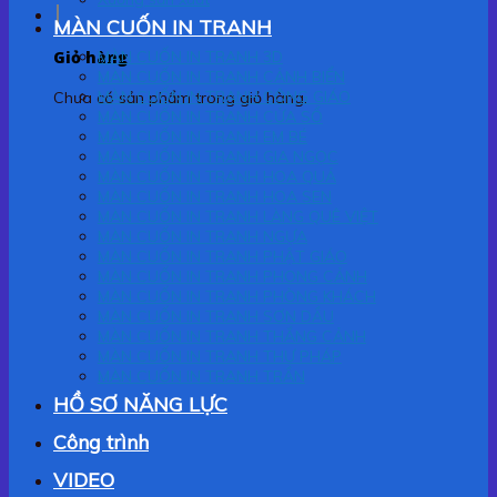
MÀN CUỐN IN TRANH
Giỏ hàng
MÀN CUỐN IN TRANH 3D
MÀN CUỐN IN TRANH CẢNH BIỂN
MÀN CUỐN IN TRANH CÔNG GIÁO
Chưa có sản phẩm trong giỏ hàng.
MÀN CUỐN IN TRANH CỬA SỔ
MÀN CUỐN IN TRANH EM BÉ
MÀN CUỐN IN TRANH GIA NGỌC
MÀN CUỐN IN TRANH HOA QUẢ
MÀN CUỐN IN TRANH HOA SEN
MÀN CUỐN IN TRANH LÀNG QUÊ VIỆT
MÀN CUỐN IN TRANH NGỰA
MÀN CUỐN IN TRANH PHẬT GIÁO
MÀN CUỐN IN TRANH PHONG CẢNH
MÀN CUỐN IN TRANH PHÒNG KHÁCH
MÀN CUỐN IN TRANH SƠN DẦU
MÀN CUỐN IN TRANH THẮNG CẢNH
MÀN CUỐN IN TRANH THƯ PHÁP
MÀN CUỐN IN TRANH TRẦN
HỒ SƠ NĂNG LỰC
Công trình
VIDEO