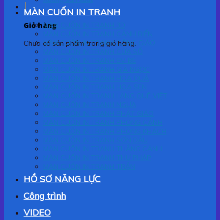
MÀN CUỐN IN TRANH
Giỏ hàng
MÀN CUỐN IN TRANH 3D
MÀN CUỐN IN TRANH CẢNH BIỂN
MÀN CUỐN IN TRANH CÔNG GIÁO
Chưa có sản phẩm trong giỏ hàng.
MÀN CUỐN IN TRANH CỬA SỔ
MÀN CUỐN IN TRANH EM BÉ
MÀN CUỐN IN TRANH GIA NGỌC
MÀN CUỐN IN TRANH HOA QUẢ
MÀN CUỐN IN TRANH HOA SEN
MÀN CUỐN IN TRANH LÀNG QUÊ VIỆT
MÀN CUỐN IN TRANH NGỰA
MÀN CUỐN IN TRANH PHẬT GIÁO
MÀN CUỐN IN TRANH PHONG CẢNH
MÀN CUỐN IN TRANH PHÒNG KHÁCH
MÀN CUỐN IN TRANH SƠN DẦU
MÀN CUỐN IN TRANH THẮNG CẢNH
MÀN CUỐN IN TRANH THƯ PHÁP
MÀN CUỐN IN TRANH TRẦN
HỒ SƠ NĂNG LỰC
Công trình
VIDEO