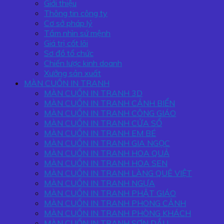
Giới thiệu
Thông tin công ty
Cơ sở pháp lý
Tầm nhìn sứ mệnh
Giá trị cốt lõi
Sơ đồ tổ chức
Chiến lược kinh doanh
Xưởng sản xuất
MÀN CUỐN IN TRANH
MÀN CUỐN IN TRANH 3D
MÀN CUỐN IN TRANH CẢNH BIỂN
MÀN CUỐN IN TRANH CÔNG GIÁO
MÀN CUỐN IN TRANH CỬA SỔ
MÀN CUỐN IN TRANH EM BÉ
MÀN CUỐN IN TRANH GIA NGỌC
MÀN CUỐN IN TRANH HOA QUẢ
MÀN CUỐN IN TRANH HOA SEN
MÀN CUỐN IN TRANH LÀNG QUÊ VIỆT
MÀN CUỐN IN TRANH NGỰA
MÀN CUỐN IN TRANH PHẬT GIÁO
MÀN CUỐN IN TRANH PHONG CẢNH
MÀN CUỐN IN TRANH PHÒNG KHÁCH
MÀN CUỐN IN TRANH SƠN DẦU