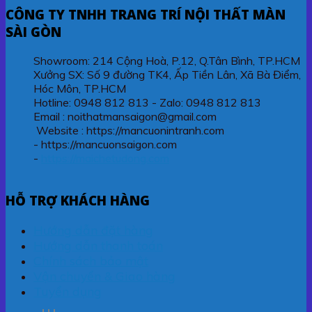
CÔNG TY TNHH TRANG TRÍ NỘI THẤT MÀN
SÀI GÒN
Showroom: 214 Cộng Hoà, P.12, Q.Tân Bình, TP.HCM
Xưởng SX: Số 9 đường TK4, Ấp Tiền Lân, Xã Bà Điểm,
Hóc Môn, TP.HCM
Hotline: 0948 812 813 - Zalo: 0948 812 813
Email : noithatmansaigon@gmail.com
Website : https://mancuonintranh.com
- https://mancuonsaigon.com
-
https://maichetudong.com
HỖ TRỢ KHÁCH HÀNG
Hướng dẫn đặt hàng
Hướng dẫn thanh toán
Chính sách bảo mật
Vận chuyển & Giao hàng
Tuyển dụng