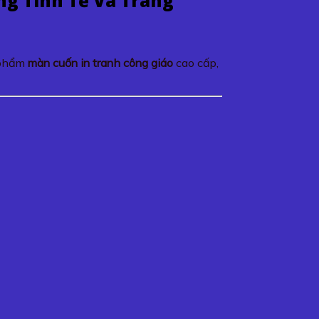
g Tinh Tế Và Trang
 phẩm
màn cuốn in tranh công giáo
cao cấp,