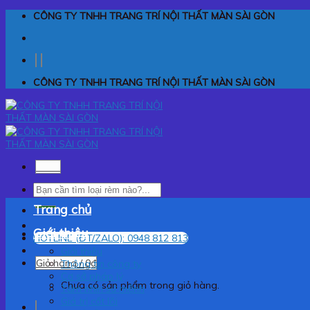
Skip
CÔNG TY TNHH TRANG TRÍ NỘI THẤT MÀN SÀI GÒN
to
content
CÔNG TY TNHH TRANG TRÍ NỘI THẤT MÀN SÀI GÒN
Menu
Tìm
kiếm:
Trang chủ
Giới thiệu
HOTLINE (ĐT/ZALO): 0948 812 813
Giới thiệu
Giỏ hàng /
0
₫
Thông tin công ty
Cơ sở pháp lý
Chưa có sản phẩm trong giỏ hàng.
Tầm nhìn sứ mệnh
Giá trị cốt lõi