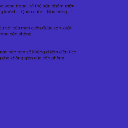
hoà sang trọng . Vì thế sản phẩm
màn
ng khách – Quán cafe – Nhà hàng …”
liệu vải của màn cuốn được sản xuất
trong căn phòng .
o màn nên rèm sẽ không chiếm diện tích
g cho không gian của căn phòng.