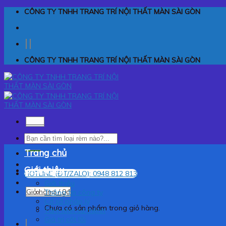
Skip
CÔNG TY TNHH TRANG TRÍ NỘI THẤT MÀN SÀI GÒN
to
content
CÔNG TY TNHH TRANG TRÍ NỘI THẤT MÀN SÀI GÒN
Menu
Tìm
kiếm:
Trang chủ
Giới thiệu
HOTLINE (ĐT/ZALO): 0948 812 813
Giới thiệu
Giỏ hàng /
0
₫
Thông tin công ty
Cơ sở pháp lý
Chưa có sản phẩm trong giỏ hàng.
Tầm nhìn sứ mệnh
Giá trị cốt lõi