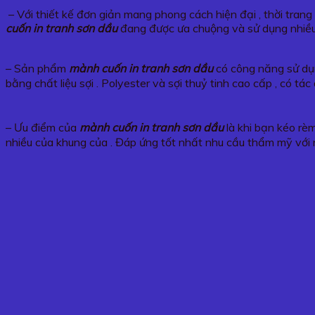
– Với thiết kế đơn giản mang phong cách hiện đại , thời tran
cuốn in tranh sơn dầu
đang được ưa chuộng và sử dụng nhiều
– Sản phẩm
mành cuốn in tranh sơn dầu
có công năng sử dụn
bằng chất liệu sợi . Polyester và sợi thuỷ tinh cao cấp , có 
– Ưu điểm của
mành cuốn in tranh sơn dầu
là khi bạn kéo rèm
nhiều của khung của . Đáp ứng tốt nhất nhu cầu thẩm mỹ với 