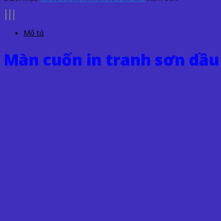
tranh
sơn
dầu
Mô tả
TSD-
41
Màn cuốn in tranh sơn dầu
số
lượng