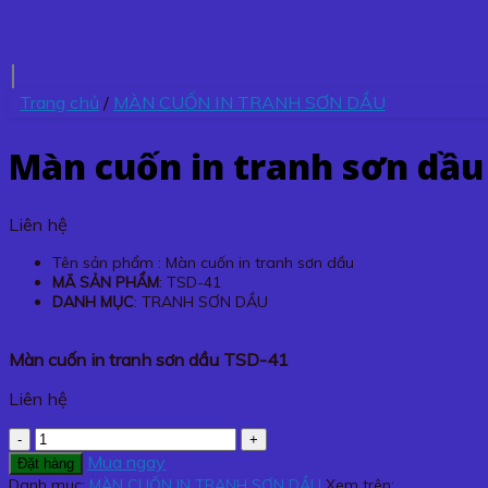
Trang chủ
/
MÀN CUỐN IN TRANH SƠN DẦU
Màn cuốn in tranh sơn dầu
Liên hệ
Tên sản phẩm : Màn cuốn in tranh sơn dầu
MÃ SẢN PHẨM
: TSD-41
DANH MỤC
: TRANH SƠN DẦU
Màn cuốn in tranh sơn dầu TSD-41
Liên hệ
Màn
cuốn
Mua ngay
Đặt hàng
in
Danh mục:
MÀN CUỐN IN TRANH SƠN DẦU
Xem trên: