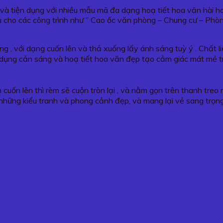
g và tiện dụng với nhiều mẫu mã đa dạng hoạ tiết hoa văn hài 
 cho các công trình như ” Cao ốc văn phòng – Chung cư – Phò
g , với dạng cuốn lên và thả xuống lấy ánh sáng tuỳ ý . Chất 
tác dụng cản sáng và hoạ tiết hoa văn đẹp tạo cảm giác mát mẻ 
 cuốn lên thì rèm sẽ cuộn tròn lại , và nằm gọn trên thanh tre
những kiểu tranh và phong cảnh đẹp, và mang lại vẻ sang trọn