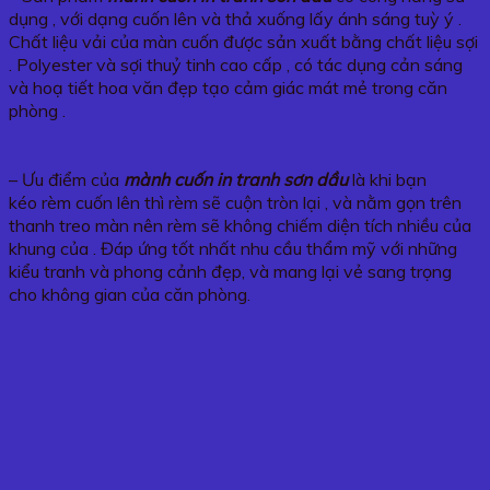
dụng , với dạng cuốn lên và thả xuống lấy ánh sáng tuỳ ý .
Chất liệu vải của màn cuốn được sản xuất bằng chất liệu sợi
. Polyester và sợi thuỷ tinh cao cấp , có tác dụng cản sáng
và hoạ tiết hoa văn đẹp tạo cảm giác mát mẻ trong căn
phòng .
– Ưu điểm của
mành cuốn in tranh sơn dầu
là khi bạn
kéo rèm cuốn lên thì rèm sẽ cuộn tròn lại , và nằm gọn trên
thanh treo màn nên rèm sẽ không chiếm diện tích nhiều của
khung của . Đáp ứng tốt nhất nhu cầu thẩm mỹ với những
kiểu tranh và phong cảnh đẹp, và mang lại vẻ sang trọng
cho không gian của căn phòng.