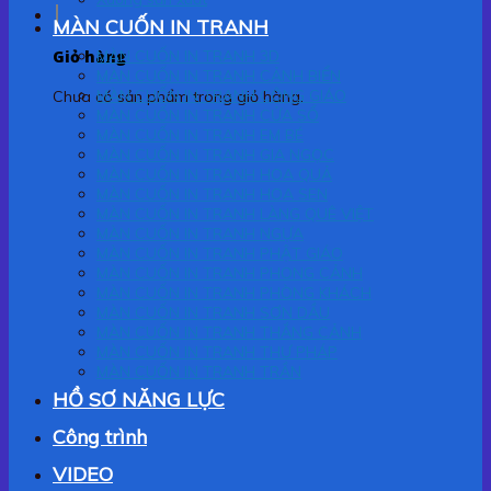
MÀN CUỐN IN TRANH
Giỏ hàng
MÀN CUỐN IN TRANH 3D
MÀN CUỐN IN TRANH CẢNH BIỂN
MÀN CUỐN IN TRANH CÔNG GIÁO
Chưa có sản phẩm trong giỏ hàng.
MÀN CUỐN IN TRANH CỬA SỔ
MÀN CUỐN IN TRANH EM BÉ
MÀN CUỐN IN TRANH GIA NGỌC
MÀN CUỐN IN TRANH HOA QUẢ
MÀN CUỐN IN TRANH HOA SEN
MÀN CUỐN IN TRANH LÀNG QUÊ VIỆT
MÀN CUỐN IN TRANH NGỰA
MÀN CUỐN IN TRANH PHẬT GIÁO
MÀN CUỐN IN TRANH PHONG CẢNH
MÀN CUỐN IN TRANH PHÒNG KHÁCH
MÀN CUỐN IN TRANH SƠN DẦU
MÀN CUỐN IN TRANH THẮNG CẢNH
MÀN CUỐN IN TRANH THƯ PHÁP
MÀN CUỐN IN TRANH TRẦN
HỒ SƠ NĂNG LỰC
Công trình
VIDEO