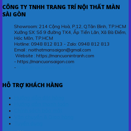
CÔNG TY TNHH TRANG TRÍ NỘI THẤT MÀN
SÀI GÒN
Showroom: 214 Cộng Hoà, P.12, Q.Tân Bình, TP.HCM
Xưởng SX: Số 9 đường TK4, Ấp Tiền Lân, Xã Bà Điểm,
Hóc Môn, TP.HCM
Hotline: 0948 812 813 - Zalo: 0948 812 813
Email : noithatmansaigon@gmail.com
Website : https://mancuonintranh.com
- https://mancuonsaigon.com
-
https://maichetudong.com
HỖ TRỢ KHÁCH HÀNG
Hướng dẫn đặt hàng
Hướng dẫn thanh toán
Chính sách bảo mật
Vận chuyển & Giao hàng
Tuyển dụng