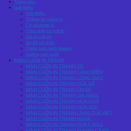
Trang chủ
Giới thiệu
Giới thiệu
Thông tin công ty
Cơ sở pháp lý
Tầm nhìn sứ mệnh
Giá trị cốt lõi
Sơ đồ tổ chức
Chiến lược kinh doanh
Xưởng sản xuất
MÀN CUỐN IN TRANH
MÀN CUỐN IN TRANH 3D
MÀN CUỐN IN TRANH CẢNH BIỂN
MÀN CUỐN IN TRANH CÔNG GIÁO
MÀN CUỐN IN TRANH CỬA SỔ
MÀN CUỐN IN TRANH EM BÉ
MÀN CUỐN IN TRANH GIA NGỌC
MÀN CUỐN IN TRANH HOA QUẢ
MÀN CUỐN IN TRANH HOA SEN
MÀN CUỐN IN TRANH LÀNG QUÊ VIỆT
MÀN CUỐN IN TRANH NGỰA
MÀN CUỐN IN TRANH PHẬT GIÁO
MÀN CUỐN IN TRANH PHONG CẢNH