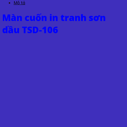
Mô tả
TSD-
106
Màn cuốn in tranh sơn
số
lượng
dầu TSD-106