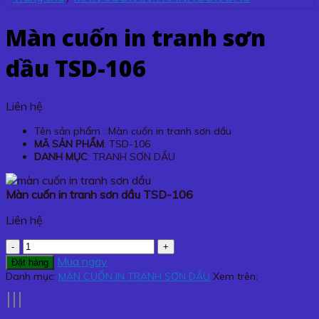
Màn cuốn in tranh sơn
dầu TSD-106
Liên hệ
Tên sản phẩm : Màn cuốn in tranh sơn dầu
MÃ SẢN PHẨM
: TSD-106
DANH MỤC
: TRANH SƠN DẦU
Màn cuốn in tranh sơn dầu TSD-106
Liên hệ
Màn
cuốn
Mua ngay
Đặt hàng
in
Danh mục:
MÀN CUỐN IN TRANH SƠN DẦU
Xem trên:
tranh
sơn
dầu