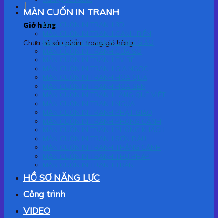
MÀN CUỐN IN TRANH
Giỏ hàng
MÀN CUỐN IN TRANH 3D
MÀN CUỐN IN TRANH CẢNH BIỂN
MÀN CUỐN IN TRANH CÔNG GIÁO
Chưa có sản phẩm trong giỏ hàng.
MÀN CUỐN IN TRANH CỬA SỔ
MÀN CUỐN IN TRANH EM BÉ
MÀN CUỐN IN TRANH GIA NGỌC
MÀN CUỐN IN TRANH HOA QUẢ
MÀN CUỐN IN TRANH HOA SEN
MÀN CUỐN IN TRANH LÀNG QUÊ VIỆT
MÀN CUỐN IN TRANH NGỰA
MÀN CUỐN IN TRANH PHẬT GIÁO
MÀN CUỐN IN TRANH PHONG CẢNH
MÀN CUỐN IN TRANH PHÒNG KHÁCH
MÀN CUỐN IN TRANH SƠN DẦU
MÀN CUỐN IN TRANH THẮNG CẢNH
MÀN CUỐN IN TRANH THƯ PHÁP
MÀN CUỐN IN TRANH TRẦN
HỒ SƠ NĂNG LỰC
Công trình
VIDEO