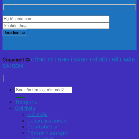
Copyright ©
CÔNG TY TNHH TRANG TRÍ NỘI THẤT MÀN
SÀI GÒN
Tìm
kiếm:
Trang chủ
Giới thiệu
Giới thiệu
Thông tin công ty
Cơ sở pháp lý
Tầm nhìn sứ mệnh