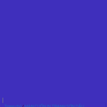
Trang chủ
/
MÀN CUỐN IN TRANH SƠN DẦU