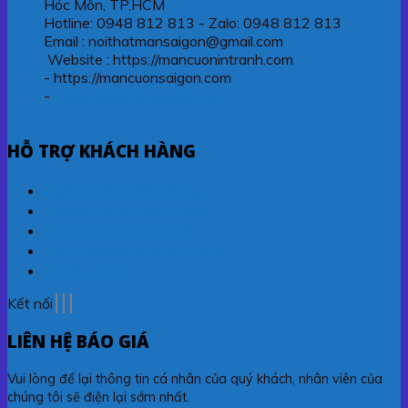
Hóc Môn, TP.HCM
Hotline: 0948 812 813 - Zalo: 0948 812 813
Email : noithatmansaigon@gmail.com
Website : https://mancuonintranh.com
- https://mancuonsaigon.com
-
https://maichetudong.com
HỖ TRỢ KHÁCH HÀNG
Hướng dẫn đặt hàng
Hướng dẫn thanh toán
Chính sách bảo mật
Vận chuyển & Giao hàng
Tuyển dụng
Kết nối
LIÊN HỆ BÁO GIÁ
Vui lòng để lại thông tin cá nhân của quý khách, nhân viên của
chúng tôi sẽ điện lại sớm nhất.