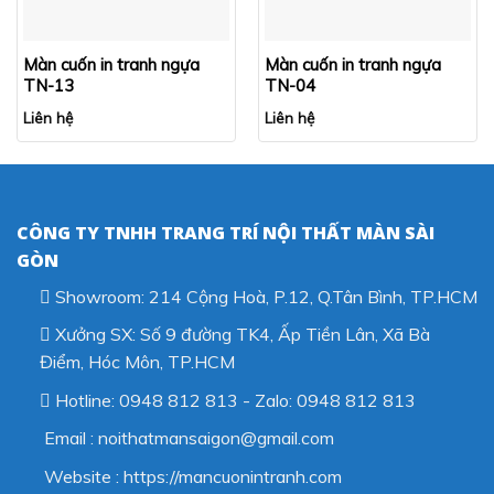
Màn cuốn in tranh ngựa
Màn cuốn in tranh ngựa
TN-13
TN-04
Liên hệ
Liên hệ
CÔNG TY TNHH TRANG TRÍ NỘI THẤT MÀN SÀI
GÒN
Showroom: 214 Cộng Hoà, P.12, Q.Tân Bình, TP.HCM
Xưởng SX: Số 9 đường TK4, Ấp Tiền Lân, Xã Bà
Điểm, Hóc Môn, TP.HCM
Hotline: 0948 812 813 - Zalo: 0948 812 813
Email : noithatmansaigon@gmail.com
Website : https://mancuonintranh.com