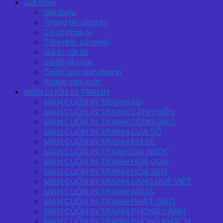
Giới thiệu
Giới thiệu
Thông tin công ty
Cơ sở pháp lý
Tầm nhìn sứ mệnh
Giá trị cốt lõi
Sơ đồ tổ chức
Chiến lược kinh doanh
Xưởng sản xuất
MÀN CUỐN IN TRANH
MÀN CUỐN IN TRANH 3D
MÀN CUỐN IN TRANH CẢNH BIỂN
MÀN CUỐN IN TRANH CÔNG GIÁO
MÀN CUỐN IN TRANH CỬA SỔ
MÀN CUỐN IN TRANH EM BÉ
MÀN CUỐN IN TRANH GIA NGỌC
MÀN CUỐN IN TRANH HOA QUẢ
MÀN CUỐN IN TRANH HOA SEN
MÀN CUỐN IN TRANH LÀNG QUÊ VIỆT
MÀN CUỐN IN TRANH NGỰA
MÀN CUỐN IN TRANH PHẬT GIÁO
MÀN CUỐN IN TRANH PHONG CẢNH
MÀN CUỐN IN TRANH PHÒNG KHÁCH