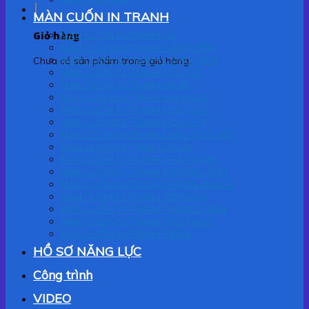
MÀN CUỐN IN TRANH
Giỏ hàng
MÀN CUỐN IN TRANH 3D
MÀN CUỐN IN TRANH CẢNH BIỂN
MÀN CUỐN IN TRANH CÔNG GIÁO
Chưa có sản phẩm trong giỏ hàng.
MÀN CUỐN IN TRANH CỬA SỔ
MÀN CUỐN IN TRANH EM BÉ
MÀN CUỐN IN TRANH GIA NGỌC
MÀN CUỐN IN TRANH HOA QUẢ
MÀN CUỐN IN TRANH HOA SEN
MÀN CUỐN IN TRANH LÀNG QUÊ VIỆT
MÀN CUỐN IN TRANH NGỰA
MÀN CUỐN IN TRANH PHẬT GIÁO
MÀN CUỐN IN TRANH PHONG CẢNH
MÀN CUỐN IN TRANH PHÒNG KHÁCH
MÀN CUỐN IN TRANH SƠN DẦU
MÀN CUỐN IN TRANH THẮNG CẢNH
MÀN CUỐN IN TRANH THƯ PHÁP
MÀN CUỐN IN TRANH TRẦN
HỒ SƠ NĂNG LỰC
Công trình
VIDEO