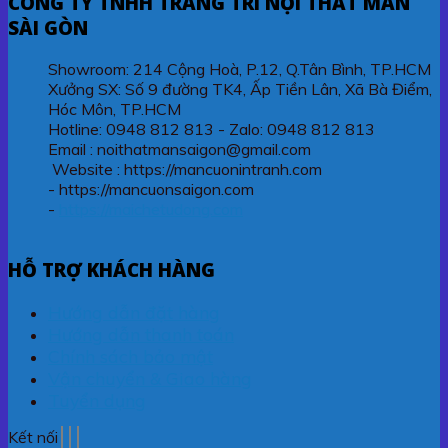
CÔNG TY TNHH TRANG TRÍ NỘI THẤT MÀN
SÀI GÒN
Showroom: 214 Cộng Hoà, P.12, Q.Tân Bình, TP.HCM
Xưởng SX: Số 9 đường TK4, Ấp Tiền Lân, Xã Bà Điểm,
Hóc Môn, TP.HCM
Hotline: 0948 812 813 - Zalo: 0948 812 813
Email : noithatmansaigon@gmail.com
Website : https://mancuonintranh.com
- https://mancuonsaigon.com
-
https://maichetudong.com
HỖ TRỢ KHÁCH HÀNG
Hướng dẫn đặt hàng
Hướng dẫn thanh toán
Chính sách bảo mật
Vận chuyển & Giao hàng
Tuyển dụng
Kết nối