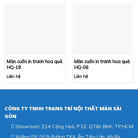
Màn cuốn in tranh hoa quả
Màn cuốn in tranh hoa quả
HQ-18
HQ-06
Liên hệ
Liên hệ
CÔNG TY TNHH TRANG TRÍ NỘI THẤT MÀN SÀI
GÒN
Showroom: 214 Cộng Hoà, P.12, Q.Tân Bình, TP.HCM
Xưởng SX: Số 9 đường TK4, Ấp Tiền Lân, Xã Bà