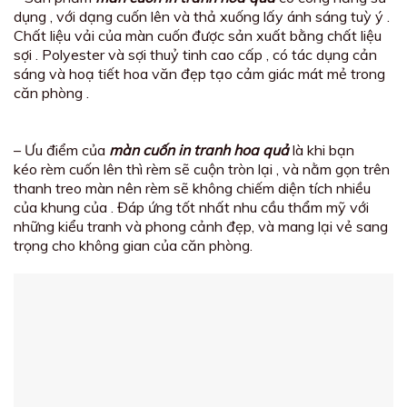
dụng , với dạng cuốn lên và thả xuống lấy ánh sáng tuỳ ý .
Chất liệu vải của màn cuốn được sản xuất bằng chất liệu
sợi . Polyester và sợi thuỷ tinh cao cấp , có tác dụng cản
sáng và hoạ tiết hoa văn đẹp tạo cảm giác mát mẻ trong
căn phòng .
– Ưu điểm của
màn cuốn in tranh
hoa quả
là khi bạn
kéo rèm cuốn lên thì rèm sẽ cuộn tròn lại , và nằm gọn trên
thanh treo màn nên rèm sẽ không chiếm diện tích nhiều
của khung của . Đáp ứng tốt nhất nhu cầu thẩm mỹ với
những kiểu tranh và phong cảnh đẹp, và mang lại vẻ sang
trọng cho không gian của căn phòng.