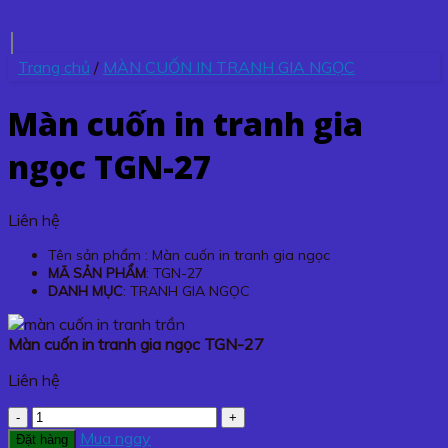
Trang chủ
/
MÀN CUỐN IN TRANH GIA NGỌC
Màn cuốn in tranh gia
ngọc TGN-27
Liên hệ
Tên sản phẩm : Màn cuốn in tranh gia ngọc
MÃ SẢN PHẨM
: TGN-27
DANH MỤC
: TRANH GIA NGỌC
Màn cuốn in tranh gia ngọc TGN-27
Liên hệ
Màn
cuốn
Mua ngay
Đặt hàng