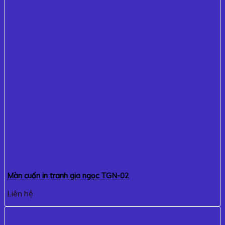
Màn cuốn in tranh gia ngọc TGN-02
Liên hệ