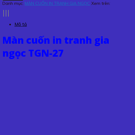
in
Danh mục:
MÀN CUỐN IN TRANH GIA NGỌC
Xem trên:
tranh
gia
ngọc
Mô tả
TGN-
27
Màn cuốn in tranh gia
số
lượng
ngọc TGN-27