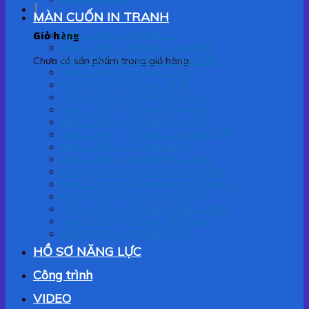
MÀN CUỐN IN TRANH
Giỏ hàng
MÀN CUỐN IN TRANH 3D
MÀN CUỐN IN TRANH CẢNH BIỂN
MÀN CUỐN IN TRANH CÔNG GIÁO
Chưa có sản phẩm trong giỏ hàng.
MÀN CUỐN IN TRANH CỬA SỔ
MÀN CUỐN IN TRANH EM BÉ
MÀN CUỐN IN TRANH GIA NGỌC
MÀN CUỐN IN TRANH HOA QUẢ
MÀN CUỐN IN TRANH HOA SEN
MÀN CUỐN IN TRANH LÀNG QUÊ VIỆT
MÀN CUỐN IN TRANH NGỰA
MÀN CUỐN IN TRANH PHẬT GIÁO
MÀN CUỐN IN TRANH PHONG CẢNH
MÀN CUỐN IN TRANH PHÒNG KHÁCH
MÀN CUỐN IN TRANH SƠN DẦU
MÀN CUỐN IN TRANH THẮNG CẢNH
MÀN CUỐN IN TRANH THƯ PHÁP
MÀN CUỐN IN TRANH TRẦN
HỒ SƠ NĂNG LỰC
Công trình
VIDEO