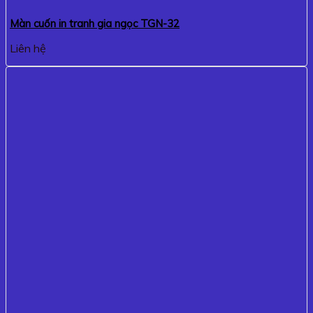
Màn cuốn in tranh gia ngọc TGN-32
Liên hệ