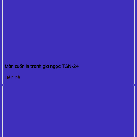
Màn cuốn in tranh gia ngọc TGN-24
Liên hệ