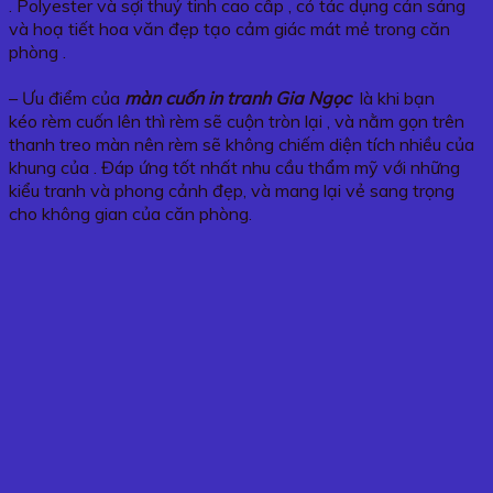
. Polyester và sợi thuỷ tinh cao cấp , có tác dụng cản sáng
và hoạ tiết hoa văn đẹp tạo cảm giác mát mẻ trong căn
phòng .
– Ưu điểm của
màn cuốn in tranh Gia Ngọc
là khi bạn
kéo rèm cuốn lên thì rèm sẽ cuộn tròn lại , và nằm gọn trên
thanh treo màn nên rèm sẽ không chiếm diện tích nhiều của
khung của . Đáp ứng tốt nhất nhu cầu thẩm mỹ với những
kiểu tranh và phong cảnh đẹp, và mang lại vẻ sang trọng
cho không gian của căn phòng.