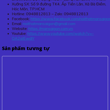
Xưởng SX: Số 9 đường TK4, Ấp Tiền Lân, Xã Bà Điểm,
Hóc Môn, TP.HCM
Hotline: 0948812813 – Zalo: 0948812813
Facebook:
https://www.facebook.com/noithatmansaigo
Email:
noithatmansaigon@gmail.com
Website:
https://mansaigon.com.vn
Youtube:
https://www.youtube.com/watch?v=-
OA2aIEwdlY
Sản phẩm tương tự