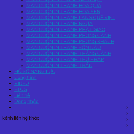
MÀN CUỐN IN TRANH HOA QUẢ
MÀN CUỐN IN TRANH HOA SEN
MÀN CUỐN IN TRANH LÀNG QUÊ VIỆT
MÀN CUỐN IN TRANH NGỰA
MÀN CUỐN IN TRANH PHẬT GIÁO
MÀN CUỐN IN TRANH PHONG CẢNH
MÀN CUỐN IN TRANH PHÒNG KHÁCH
MÀN CUỐN IN TRANH SƠN DẦU
MÀN CUỐN IN TRANH THẮNG CẢNH
MÀN CUỐN IN TRANH THƯ PHÁP
MÀN CUỐN IN TRANH TRẦN
HỒ SƠ NĂNG LỰC
Công trình
VIDEO
BLOG
Liên hệ
Đăng nhập
kênh liên hệ khác