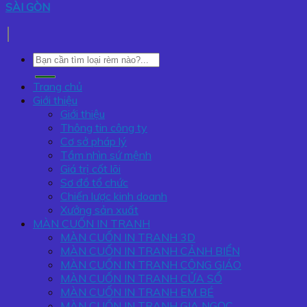
SÀI GÒN
Tìm
kiếm:
Trang chủ
Giới thiệu
Giới thiệu
Thông tin công ty
Cơ sở pháp lý
Tầm nhìn sứ mệnh
Giá trị cốt lõi
Sơ đồ tổ chức
Chiến lược kinh doanh
Xưởng sản xuất
MÀN CUỐN IN TRANH
MÀN CUỐN IN TRANH 3D
MÀN CUỐN IN TRANH CẢNH BIỂN
MÀN CUỐN IN TRANH CÔNG GIÁO
MÀN CUỐN IN TRANH CỬA SỔ
MÀN CUỐN IN TRANH EM BÉ
MÀN CUỐN IN TRANH GIA NGỌC