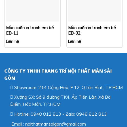
Màn cuốn in tranh em bé
Màn cuốn in tranh em bé
EB-11
EB-32
Liên hệ
Liên hệ
CÔNG TY TNHH TRANG TRÍ NỘI THẤT MÀN SÀI
GÒN
Showroom: 214 Cộng Hoà, P.12, Q.Tân Bình, TP.HCM
Xưởng SX: Số 9 đường TK4, Ấp Tiền Lân, Xã Bà
Điểm, Hóc Môn, TP.HCM
Hotline: 0948 812 813 - Zalo: 0948 812 813
Email : noithatmansaigon@gmail.com