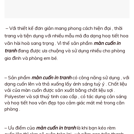
– Với thiết kế đơn giản mang phong cách hiện đại , thời
trang và tiện dụng với nhiều mẫu mã đa dạng hoạ tiết hoa
văn hài hoà sang trọng . Vì thế sản phẩm
màn cuốn in
tranh
đang được ưa chuộng và sử dụng nhiều cho phòng
gia đình và phòng em bé.
– Sản phẩm
màn cuốn in tranh
có công năng sử dụng , với
dạng cuốn lên và thả xuống lấy ánh sáng tuỳ ý . Chất liệu
vải của màn cuốn được sản xuất bằng chất liệu sợi .
Polyester và sợi thuỷ tinh cao cấp , có tác dụng cản sáng
và hoạ tiết hoa văn đẹp tạo cảm giác mát mẻ trong căn
phòng .
– Ưu điểm của
màn cuốn in tranh
là khi bạn kéo rèm
cuốn lên thì rèm sẽ cuộn tròn lại , và nằm gọn trên thanh