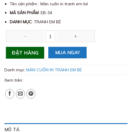
Tên sản phẩm : Màn cuốn in tranh em bé
MÃ SẢN PHẨM
: EB-34
DANH MỤC
: TRANH EM BÉ
Màn cuốn in tranh em bé EB-34 số lượng
MUA NGAY
ĐẶT HÀNG
Danh mục:
MÀN CUỐN IN TRANH EM BÉ
Xem trên:
MÔ TẢ