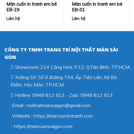
Màn cuốn in tranh em bé
Màn cuốn in tranh em bé
EB-29
EB-01
Liên hệ
Liên hệ
CÔNG TY TNHH TRANG TRÍ NỘI THẤT MÀN SÀI
GÒN
Showroom: 214 Cộng Hoà, P.12, Q.Tân Bình, TP.HCM
Xưởng SX: Số 9 đường TK4, Ấp Tiền Lân, Xã Bà
Điểm, Hóc Môn, TP.HCM
Hotline: 0948 812 813 - Zalo: 0948 812 813
Email : noithatmansaigon@gmail.com
Website : https://mancuonintranh.com
- https://mancuonsaigon.com