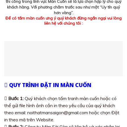
thi công trong lĩnh vực Màn Cuốn sẽ là lựa chọn hợp lý cho quý
khách hàng. Với phương châm trước sau như một “Uy tín quý
hơn vàng”.
Để có tấm màn cuốn ưng ý quý khách đừng ngần ngại vui lòng
liên hệ với chúng tôi :
QUY TRÌNH ĐẶT IN MÀN CUỐN
Bước 1:
Quý khách chọn tấm tranh màn cuốn hoặc có
thể gửi file hình ảnh cần in theo yêu cầu của quý khách
theo email: noithatmansaigon@gmail.com hoặc chọn Đặt
in theo mã trên Website.
Bước 2:
Công ty Màn Sài Gòn sẽ liên hệ và xác nhận lại